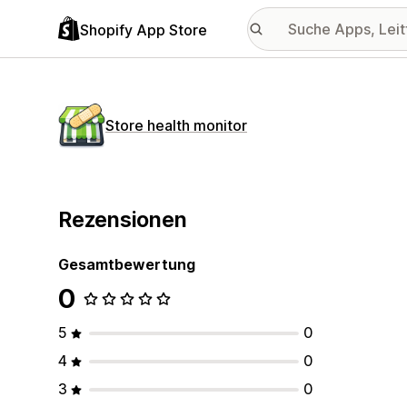
Shopify App Store
Store health monitor
Rezensionen
Gesamtbewertung
0
5
0
4
0
3
0