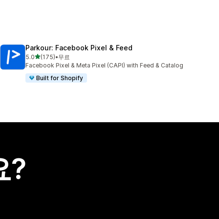
Parkour: Facebook Pixel & Feed
별 5개 중
5.0
(175)
•
무료
총 리뷰 175개
Facebook Pixel & Meta Pixel (CAPI) with Feed & Catalog
Built for Shopify
요?