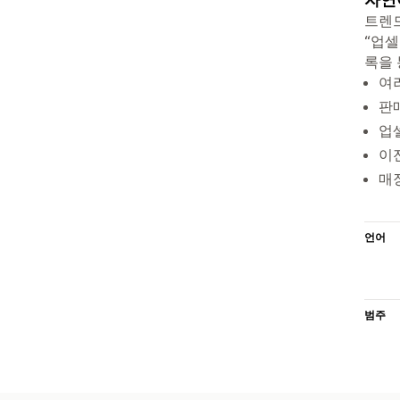
트렌드
“업셀
록을 
여
판
업
이
매
언어
범주