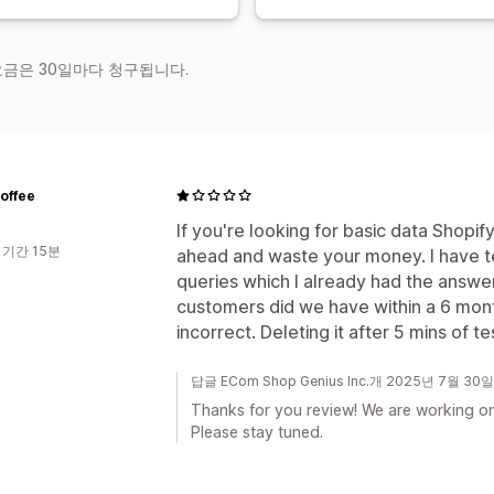
 요금은 30일마다 청구됩니다.
offee
If you're looking for basic data Shopif
 기간 15분
ahead and waste your money. I have te
queries which I already had the answe
customers did we have within a 6 mont
incorrect. Deleting it after 5 mins of te
답글 ECom Shop Genius Inc.개 2025년 7월 30일
Thanks for you review! We are working on
Please stay tuned.