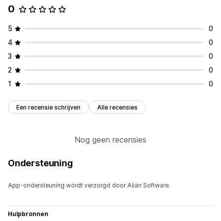
0
5
0
4
0
3
0
2
0
1
0
Een recensie schrijven
Alle recensies
Nog geen recensies
Ondersteuning
App-ondersteuning wordt verzorgd door Alian Software.
Hulpbronnen