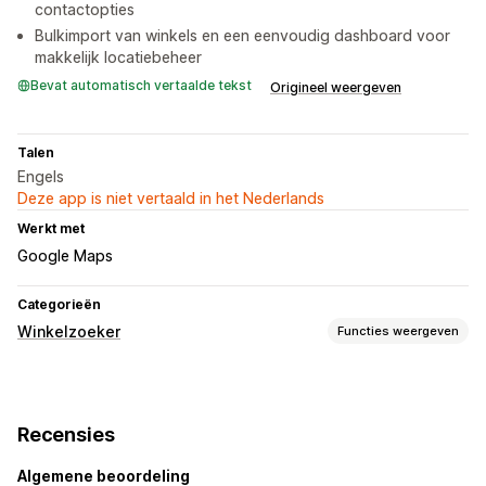
contactopties
Bulkimport van winkels en een eenvoudig dashboard voor
makkelijk locatiebeheer
Bevat automatisch vertaalde tekst
Origineel weergeven
Talen
Engels
Deze app is niet vertaald in het Nederlands
Werkt met
Google Maps
Categorieën
Winkelzoeker
Functies weergeven
Weergaveopties
Locatiepagina
Openingstijden
Routebeschrijving
Recensies
Aangepaste pictogrammen
Afbeeldingen
Importeren en exporteren
Mobiel responsief
Algemene beoordeling