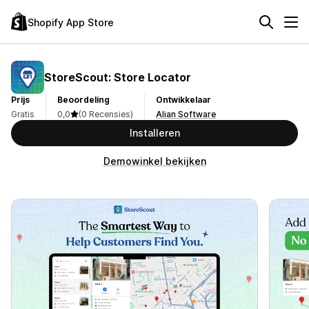
Shopify App Store
StoreScout: Store Locator
Prijs
Beoordeling
Ontwikkelaar
Gratis
0,0
(0 Recensies)
Alian Software
Installeren
Demowinkel bekijken