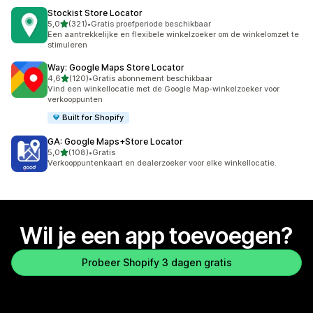
Stockist Store Locator
van 5 sterren
5,0
(321)
•
Gratis proefperiode beschikbaar
321 recensies in totaal
Een aantrekkelijke en flexibele winkelzoeker om de winkelomzet te
stimuleren
Way: Google Maps Store Locator
van 5 sterren
4,6
(120)
•
Gratis abonnement beschikbaar
120 recensies in totaal
Vind een winkellocatie met de Google Map-winkelzoeker voor
verkooppunten
Built for Shopify
GA: Google Maps+Store Locator
van 5 sterren
5,0
(108)
•
Gratis
108 recensies in totaal
Verkooppuntenkaart en dealerzoeker voor elke winkellocatie.
Wil je een app toevoegen?
Probeer Shopify 3 dagen gratis