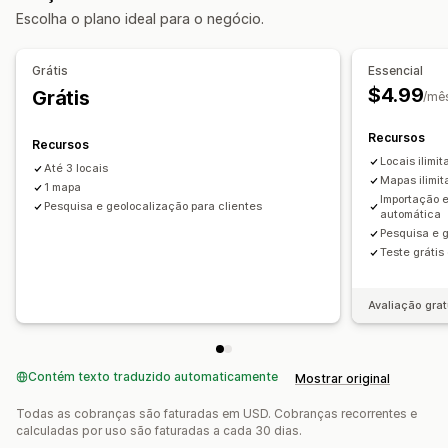
Escolha o plano ideal para o negócio.
Pesquisa e filtros
Pesquisa de localização
Pesquisa de nome da loja
Grátis
Essencial
Marcação com tag
Geolocalização
$4.99
Grátis
/mê
Recursos
Recursos
Locais ilimi
Até 3 locais
Mapas ilimit
1 mapa
Importação 
Pesquisa e geolocalização para clientes
automática
Pesquisa e g
Teste grátis
Avaliação grat
Contém texto traduzido automaticamente
Mostrar original
Todas as cobranças são faturadas em USD. Cobranças recorrentes e
calculadas por uso são faturadas a cada 30 dias.