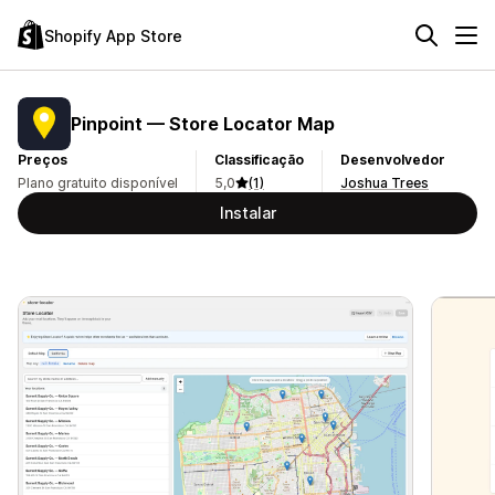
Shopify App Store
Pinpoint — Store Locator Map
Preços
Classificação
Desenvolvedor
Plano gratuito disponível
5,0
(1)
Joshua Trees
Instalar