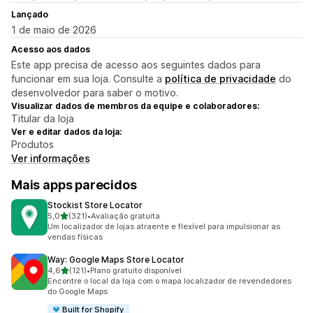
Lançado
1 de maio de 2026
Acesso aos dados
Este app precisa de acesso aos seguintes dados para
funcionar em sua loja. Consulte a
política de privacidade
do
desenvolvedor para saber o motivo.
Visualizar dados de membros da equipe e colaboradores:
Titular da loja
Ver e editar dados da loja:
Produtos
Ver informações
Mais apps parecidos
Stockist Store Locator
de 5 estrelas
5,0
(321)
•
Avaliação gratuita
321 avaliações ao todo
Um localizador de lojas atraente e flexível para impulsionar as
vendas físicas
Way: Google Maps Store Locator
de 5 estrelas
4,6
(121)
•
Plano gratuito disponível
121 avaliações ao todo
Encontre o local da loja com o mapa localizador de revendedores
do Google Maps
Built for Shopify