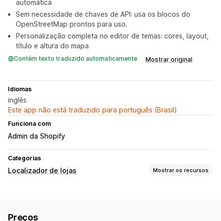
automática
Sem necessidade de chaves de API: usa os blocos do
OpenStreetMap prontos para uso.
Personalização completa no editor de temas: cores, layout,
título e altura do mapa
Contém texto traduzido automaticamente
Mostrar original
Idiomas
inglês
Este app não está traduzido para português (Brasil)
Funciona com
Admin da Shopify
Categorias
Localizador de lojas
Mostrar os recursos
Opções de exibição
Página do localizador
Estilos de mapas
Horário comercial
Preços
Direções
Ícones personalizados