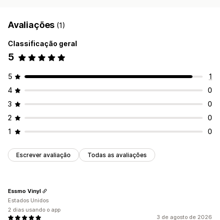
Avaliações
(1)
Classificação geral
5
5
1
4
0
3
0
2
0
1
0
Escrever avaliação
Todas as avaliações
Essmo Vinyl
Estados Unidos
2 dias usando o app
3 de agosto de 2026