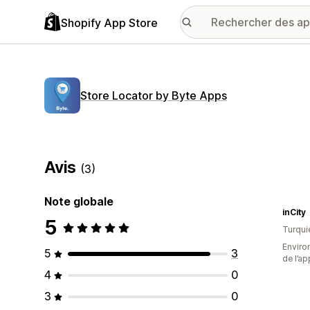
Shopify App Store
Store Locator by Byte Apps
Avis
(3)
Note globale
inCity
5
Turqui
Environ
5
3
de l’ap
4
0
3
0