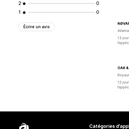
2
0
1
0
NØVA
Écrire un avis
Allem
13 jour
l’appli
OAK &
Royau
12 jour
l’appli
Catégories d’app