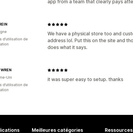
app from a team that clearly pays atten
REIN
agne
We have a physical store too and cus
s d’utilisation de
address lol. Put this on the site and
cation
does what it says.
 WREN
me-Uni
it was super easy to setup. thanks
s d’utilisation de
cation
lications
Meilleures catégories
Ressources