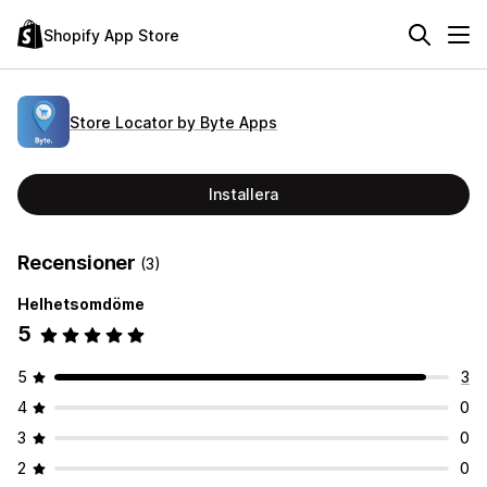
Shopify App Store
Store Locator by Byte Apps
Installera
Recensioner
(3)
Helhetsomdöme
5
5
3
4
0
3
0
2
0