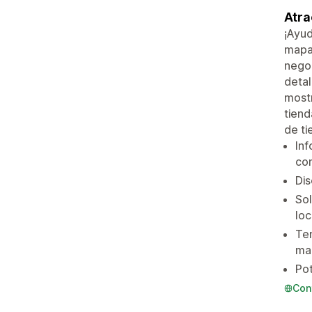
Atra
¡Ayud
mapa 
negoc
detal
mostr
tiend
de ti
Inf
co
Dis
Sol
loc
Tem
ma
Pot
Con