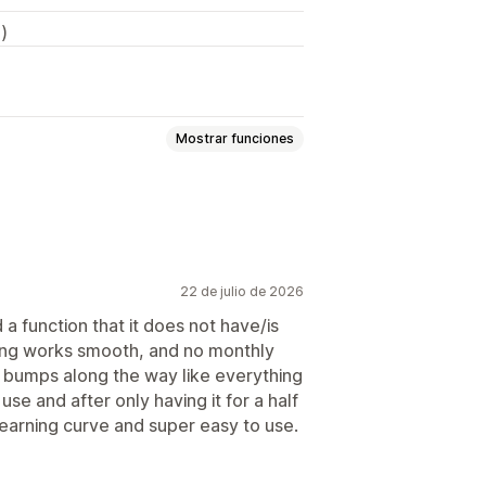
)
Mostrar funciones
Instrucciones
SS personalizado
Imágenes
spositivos móviles
22 de julio de 2026
 a function that it does not have/is
thing works smooth, and no monthly
ombre de la tienda
d bumps along the way like everything
o use and after only having it for a half
 learning curve and super easy to use.