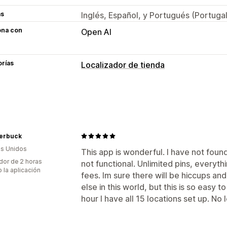
as
Inglés, Español, y Portugués (Portugal
ona con
Open AI
orías
Localizador de tienda
Opciones de muestra
Estilos de mapa
Horario de apertura
Promoción de marca personalizada
C
Múltiples sucursales
Adaptación a di
erbuck
s Unidos
Búsqueda y filtros
This app is wonderful. I have not found
dor de 2 horas
not functional. Unlimited pins, every
Búsqueda de sucursal
Búsqueda de n
 la aplicación
fees. Im sure there will be hiccups an
else in this world, but this is so easy t
hour I have all 15 locations set up. No