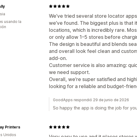
lly
sia
We’ve tried several store locator apps 
s usando la
we’ve found. The biggest plus is that i
ción
locations, which is incredibly rare. Mos
or only allow 1–5 stores before charg
The design is beautiful and blends sea
and overall look feel clean and customi
add-on.
Customer service is also amazing: quic
we need support.
Overall, we’re super satisfied and hi
looking for a reliable and budget-frien
GoodApps respondió 29 de junio de 2026
So happy the app is doing the job for you
y Printers
s Unidos
Very easy to use and it places stores 