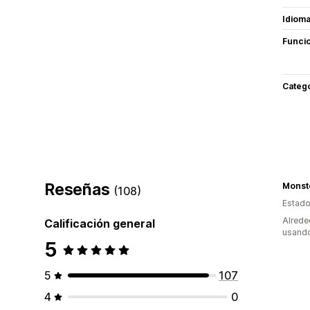
Idiom
Funci
Categ
Reseñas
Monst
(108)
Estado
Alrede
Calificación general
usando
5
5
107
4
0