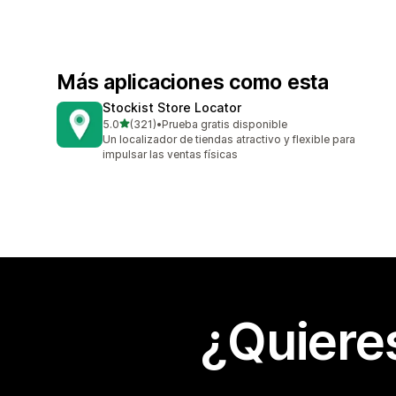
Más aplicaciones como esta
Stockist Store Locator
de 5 estrellas
5.0
(321)
•
Prueba gratis disponible
321 reseñas en total
Un localizador de tiendas atractivo y flexible para
impulsar las ventas físicas
¿Quiere