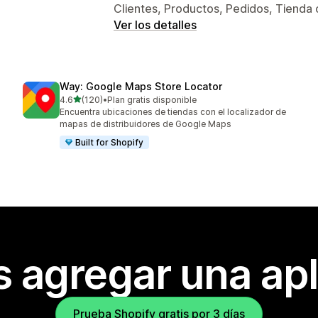
Clientes, Productos, Pedidos, Tienda 
Ver los detalles
Way: Google Maps Store Locator
de 5 estrellas
4.6
(120)
•
Plan gratis disponible
120 reseñas en total
Encuentra ubicaciones de tiendas con el localizador de
mapas de distribuidores de Google Maps
Built for Shopify
s agregar una apl
Prueba Shopify gratis por 3 días