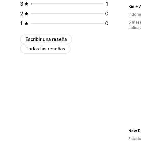
3
1
Kin + A
2
0
Indone
5 mese
1
0
aplica
Escribir una reseña
Todas las reseñas
New Da
Estado