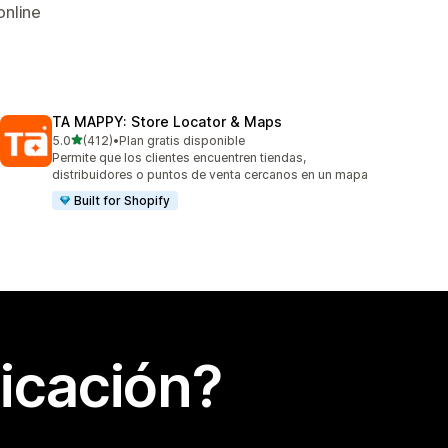
online
TA MAPPY: Store Locator & Maps
de 5 estrellas
5.0
(412)
•
Plan gratis disponible
412 reseñas en total
Permite que los clientes encuentren tiendas,
distribuidores o puntos de venta cercanos en un mapa
Built for Shopify
icación?