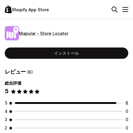
Shopify App Store
Mapular ‑ Store Locator
インストール
レビュー
(8)
総合評価
5
5
8
4
0
3
0
2
0