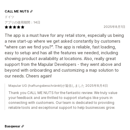
CALL ME NUTS
ドイツ
アプリの使用期間：14日
2025年8月1日
The app is a must have for any retail store, especially us being
a new start-up where we get asked constantly by customers
"where can we find you?". The app is reliable, fast loading,
easy to setup and has all the features we needed, including
showing product availability at locations. Also, really great
support from the Mapular Developers - they went above and
beyond with onboarding and customizing a map solution to
our needs. Cheers again!
Mapular UG (haftungsbeschränkt)が返信しました 2025年8月4日
Thank you CALL ME NUTS for the fantastic review. We truly value
your feedback and are thrilled to support startups like yours in
connecting with customers. Our team is dedicated to providing
reliable tools and exceptional support to help businesses grow.
Basqwear