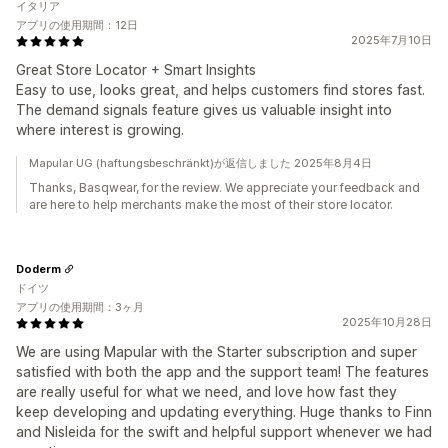
イタリア
アプリの使用期間：12日
2025年7月10日
Great Store Locator + Smart Insights
Easy to use, looks great, and helps customers find stores fast.
The demand signals feature gives us valuable insight into
where interest is growing.
Mapular UG (haftungsbeschränkt)が返信しました 2025年8月4日
Thanks, Basqwear, for the review. We appreciate your feedback and
are here to help merchants make the most of their store locator.
Doderm
ドイツ
アプリの使用期間：3ヶ月
2025年10月28日
We are using Mapular with the Starter subscription and super
satisfied with both the app and the support team! The features
are really useful for what we need, and love how fast they
keep developing and updating everything. Huge thanks to Finn
and Nisleida for the swift and helpful support whenever we had