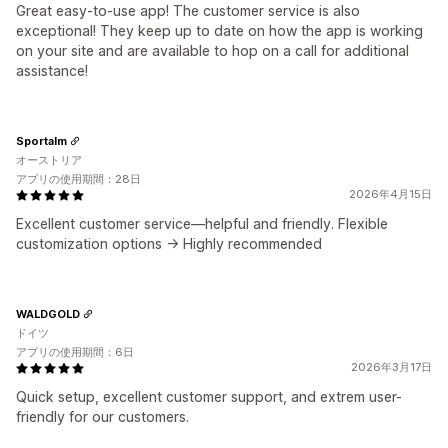
Great easy-to-use app! The customer service is also
exceptional! They keep up to date on how the app is working
on your site and are available to hop on a call for additional
assistance!
Sportalm
オーストリア
アプリの使用期間：28日
2026年4月15日
Excellent customer service—helpful and friendly. Flexible
customization options -> Highly recommended
WALDGOLD
ドイツ
アプリの使用期間：6日
2026年3月17日
Quick setup, excellent customer support, and extrem user-
friendly for our customers.