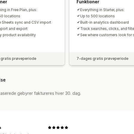
oner
Funktioner
ing in Free Plan, plus:
Everything in Starter, plus:
50 locations
Up to 500 locations
 Sheets sync and CSV import
Built-in analytics dashboard
mport and export
Track searches, clicks, and filt
by product availability
See where customers look for 
gratis prøveperiode
7-dages gratis prøveperiode
lse
aserede gebyrer faktureres hver 30. dag.
a