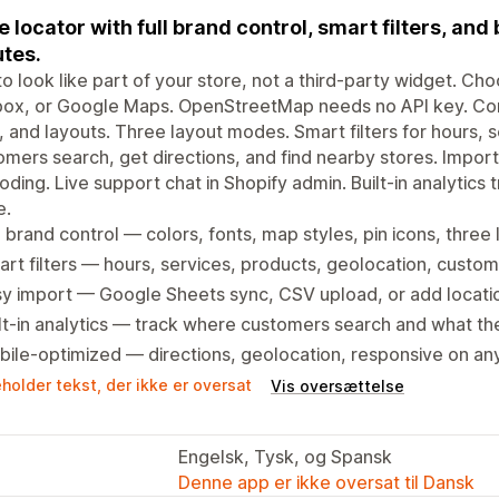
e locator with full brand control, smart filters, and b
tes.
 to look like part of your store, not a third-party widget.
x, or Google Maps. OpenStreetMap needs no API key. Contr
, and layouts. Three layout modes. Smart filters for hours, se
mers search, get directions, and find nearby stores. Impor
ding. Live support chat in Shopify admin. Built-in analytics t
e.
l brand control — colors, fonts, map styles, pin icons, three
rt filters — hours, services, products, geolocation, custom
y import — Google Sheets sync, CSV upload, or add locati
lt-in analytics — track where customers search and what the
ile-optimized — directions, geolocation, responsive on an
holder tekst, der ikke er oversat
Vis oversættelse
Engelsk, Tysk, og Spansk
Denne app er ikke oversat til Dansk