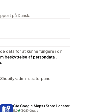
upport på Dansk.
e data for at kunne fungere i din
 om beskyttelse af persondata
.
e:
 Shopify-administratorpanel
GA: Google Maps+Store Locator
ud af 5 stjerner
5,0
(108)
•
Gratis