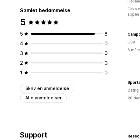
Hollan
Cirka 
Samlet bedømmelse
appen
5
5
8
Camp
USA
4
0
6 måne
3
0
2
0
1
0
Sport
Skriv en anmeldelse
Østrig
Alle anmeldelser
28 dag
Support
Resso