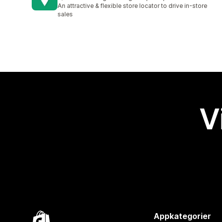
321 anmeldelser i alt
An attractive & flexible store locator to drive in-store
sales
V
Appkategorier