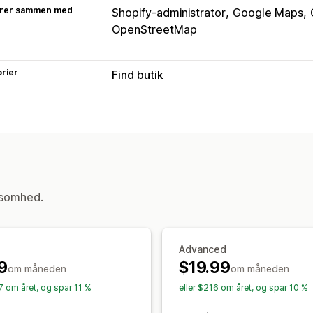
rer sammen med
Shopify-administrator
Google Maps
OpenStreetMap
rier
Find butik
Visningsindstillinger
Lokaliseringsside
Stilarter til kort
Åb
Tilpasset branding
Tilpassede ikoner
Tilpassede felter
Flere sprog
Flere 
Dynamisk på mobil
ksomhed.
Søgning og filtre
Lokationssøgning
Produktsøgning
S
Autofuldførelse
Geolokation
Afstand
Advanced
9
$19.99
Tilpassede filtre
Søgning efter rappo
om måneden
om måneden
7 om året, og spar 11 %
eller $216 om året, og spar 10 %