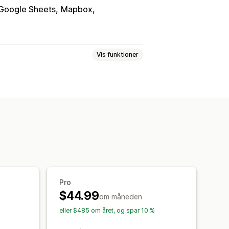
Google Sheets
Mapbox
Vis funktioner
ningstider
Vejledning
Tilpasset CSS
Billeder
lokationer
Import og eksport
øgning efter butiksnavn
Tagging
sfilter
Produkttypefilter
Pro
$44.99
rt
Analyser
om måneden
eller $485 om året, og spar 10 %