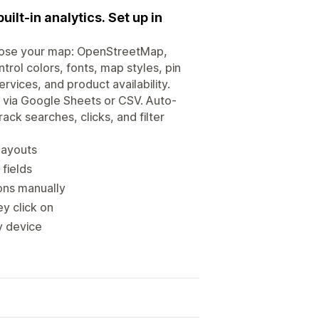
uilt-in analytics. Set up in
 Choose your map: OpenStreetMap,
ol colors, fonts, map styles, pin
rvices, and product availability.
t via Google Sheets or CSV. Auto-
rack searches, clicks, and filter
 layouts
 fields
ons manually
y click on
y device