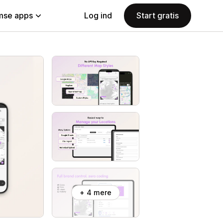
se apps
Log ind
Start gratis
+ 4 mere