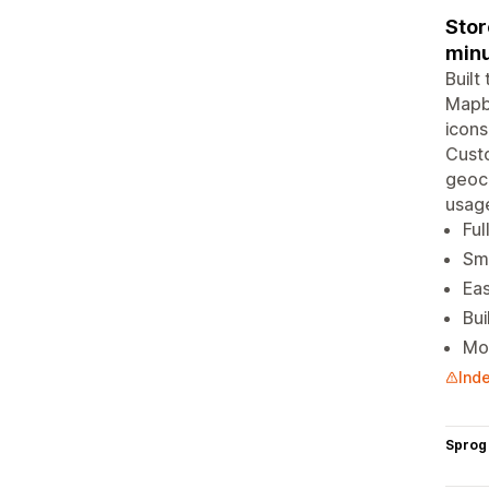
Stor
minu
Built
Mapbo
icons
Custo
geoco
usag
Ful
Sma
Eas
Bui
Mob
Inde
Sprog