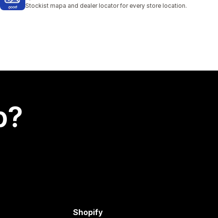
108 anmeldelser i alt
Stockist mapa and dealer locator for every store location.
p?
Shopify