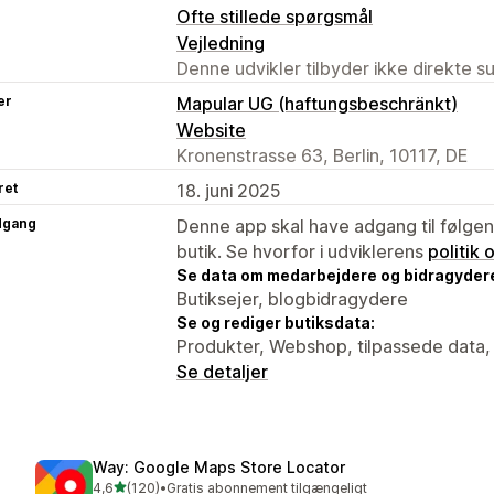
Ofte stillede spørgsmål
Vejledning
Denne udvikler tilbyder ikke direkte s
er
Mapular UG (haftungsbeschränkt)
Website
Kronenstrasse 63, Berlin, 10117, DE
ret
18. juni 2025
dgang
Denne app skal have adgang til følgend
butik. Se hvorfor i udviklerens
politik
Se data om medarbejdere og bidragyder
Butiksejer, blogbidragydere
Se og rediger butiksdata:
Produkter, Webshop, tilpassede data,
Se detaljer
Way: Google Maps Store Locator
ud af 5 stjerner
4,6
(120)
•
Gratis abonnement tilgængeligt