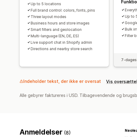
Funkti
Up to 5 locations
Everyth
Full brand control: colors, fonts, pins
Up to 
Three layout modes
Google
Business hours and store images
Bulk i
Smart filters and geolocation
Filter 
Multi-language (EN, DE, ES)
Live support chat in Shopify admin
Directions and nearby store search
7-dages 
Indeholder tekst, der ikke er oversat
Vis oversætte
Alle gebyrer faktureres i USD. Tilbagevendende og brugsb
Anmeldelser
Neole
(8)