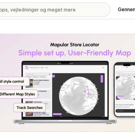
Gennem
ri med udvalgte billeder