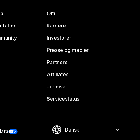
lp
Om
ntation
Karriere
mmunity
Investorer
Presse og medier
Partnere
Affiliates
Juridisk
Servicestatus
data