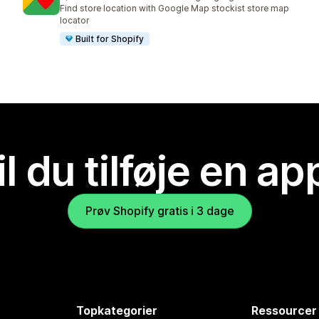
120 anmeldelser i alt
Find store location with Google Map stockist store map
locator
Built for Shopify
il du tilføje en ap
Prøv Shopify gratis i 3 dage
Topkategorier
Ressourcer