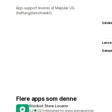
App-support leveres af Mapular UG
(haftungsbeschränkt).
Udvikl
Lance
Dataa
Flere apps som denne
Stockist Store Locator
ud af 5 stjerner
5,0
(321)
•
Mulighed for gratis prøveperiode