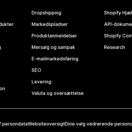
Dropshipping
Shopify Hjæ
dukter
Markedspladser
API-dokume
Produktanmeldelser
Shopify Co
g
Mersalg og sampak
Research
E-mailmarkedsføring
SEO
Levering
ion
Valuta og oversættelse
af persondata
Websiteoversigt
Dine valg vedrørende person