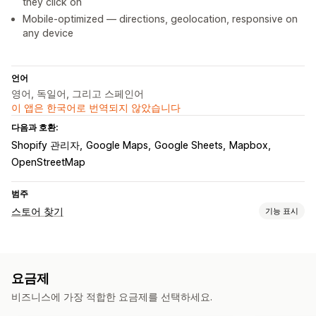
they click on
Mobile-optimized — directions, geolocation, responsive on
any device
언어
영어, 독일어, 그리고 스페인어
이 앱은 한국어로 번역되지 않았습니다
다음과 호환:
Shopify 관리자
Google Maps
Google Sheets
Mapbox
OpenStreetMap
범주
스토어 찾기
기능 표시
표시 옵션
로케이터 페이지
지도 스타일
업무 시간
방향
요금제
사용자 지정 브랜딩
사용자 지정 아이콘
사용자 지정 CSS
비즈니스에 가장 적합한 요금제를 선택하세요.
이미지
사용자 지정 필드
여러 언어
여러 위치