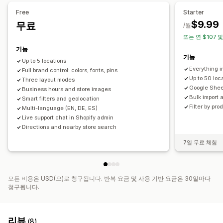
가져오기 및 내보내기
모바일 반응형
Free
Starter
검색 및 필터
$9.99
무료
/월
위치 검색
제품 검색
스토어 이름 검색
태그 지정
자동 완성
또는 연 $107 및
위치 정보
거리 필터
제품 유형 필터
사용자 지정 필터
기능
기능
보고서 검색
분석
Up to 5 locations
Everything in
Full brand control: colors, fonts, pins
Up to 50 loc
Three layout modes
Google Shee
Business hours and store images
Bulk import 
Smart filters and geolocation
Filter by pro
Multi-language (EN, DE, ES)
Live support chat in Shopify admin
Directions and nearby store search
7일 무료 체험
모든 비용은 USD(으)로 청구됩니다. 반복 요금 및 사용 기반 요금은 30일마다
청구됩니다.
리뷰
(8)