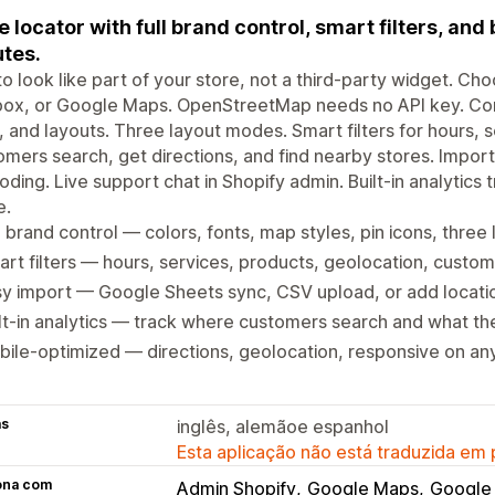
e locator with full brand control, smart filters, and b
tes.
 to look like part of your store, not a third-party widget.
x, or Google Maps. OpenStreetMap needs no API key. Contr
, and layouts. Three layout modes. Smart filters for hours, se
mers search, get directions, and find nearby stores. Impor
ding. Live support chat in Shopify admin. Built-in analytics t
e.
l brand control — colors, fonts, map styles, pin icons, three
rt filters — hours, services, products, geolocation, custom
y import — Google Sheets sync, CSV upload, or add locati
lt-in analytics — track where customers search and what the
ile-optimized — directions, geolocation, responsive on an
as
inglês, alemãoe espanhol
Esta aplicação não está traduzida em
ona com
Admin Shopify
Google Maps
Google