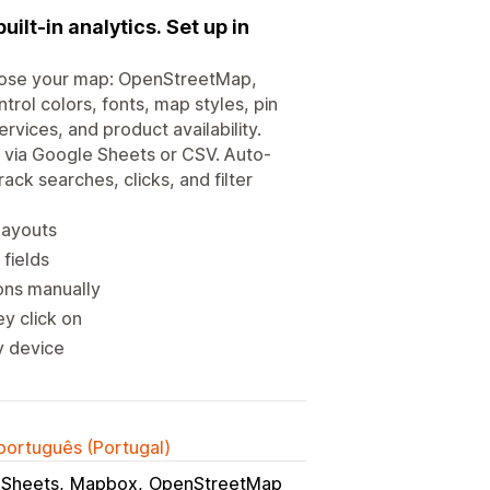
uilt-in analytics. Set up in
 Choose your map: OpenStreetMap,
ol colors, fonts, map styles, pin
rvices, and product availability.
t via Google Sheets or CSV. Auto-
rack searches, clicks, and filter
 layouts
 fields
ons manually
y click on
y device
 português (Portugal)
 Sheets
Mapbox
OpenStreetMap