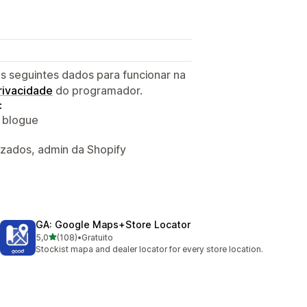
s seguintes dados para funcionar na
privacidade
do programador.
:
o blogue
izados, admin da Shopify
GA: Google Maps+Store Locator
de 5 estrelas
5,0
(108)
•
Gratuito
108 total de avaliações
Stockist mapa and dealer locator for every store location.