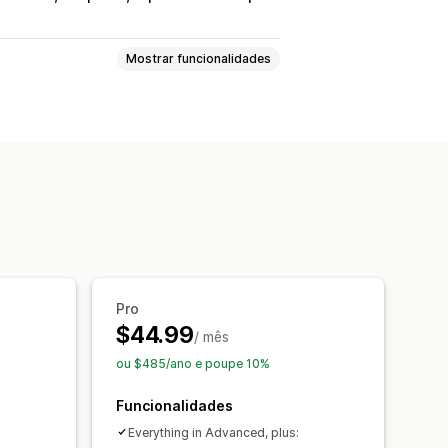
Mostrar funcionalidades
as
Horário de funcionamento
alizada
Ícones personalizados
 personalizados
Multilingue
atividade móvel
 produto
Pesquisa de nome de loja
tico
Geolocalização
Pro
$44.99
roduto
Filtros personalizados
/ mês
ados
ou $485/ano e poupe 10%
Funcionalidades
Everything in Advanced, plus: