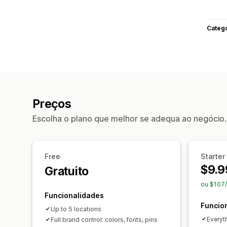
Categ
Preços
Escolha o plano que melhor se adequa ao negócio.
Free
Starter
$9.9
Gratuito
ou $107
Funcionalidades
Funcio
Up to 5 locations
Everyth
Full brand control: colors, fonts, pins