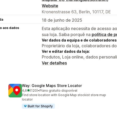
Website
Kronenstrasse 63, Berlin, 10117, DE
da
18 de junho de 2025
o aos dados
Esta aplicação necessita de acesso ao
sua loja. Saiba porquê na
política de 
Ver dados da equipa e de colaboradores
Proprietário da loja, colaboradores d
Ver e editar dados da loja:
Produtos, Loja online, dados personal
Ver detalhes
Way: Google Maps Store Locator
de 5 estrelas
4,6
(120)
•
Plano gratuito disponível
120 total de avaliações
Find store location with Google Map stockist store map
locator
Built for Shopify