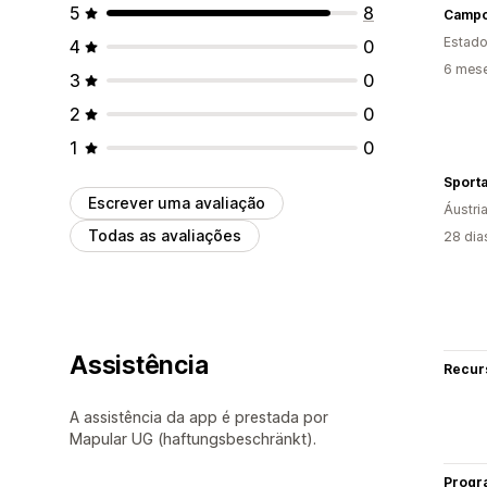
5
8
Camp
Estado
4
0
6 mese
3
0
2
0
1
0
Sport
Escrever uma avaliação
Áustri
Todas as avaliações
28 dia
Assistência
Recur
A assistência da app é prestada por
Mapular UG (haftungsbeschränkt).
Progr