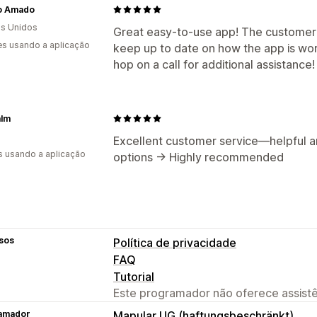
o Amado
s Unidos
Great easy-to-use app! The customer s
s usando a aplicação
keep up to date on how the app is work
hop on a call for additional assistance!
alm
a
Excellent customer service—helpful an
s usando a aplicação
options -> Highly recommended
sos
Política de privacidade
FAQ
Tutorial
Este programador não oferece assistê
amador
Mapular UG (haftungsbeschränkt)