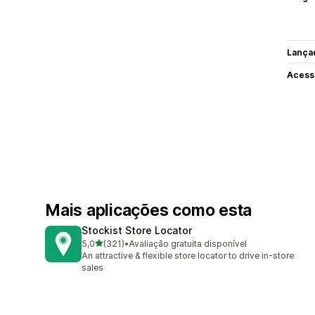
Lança
Acess
Mais aplicações como esta
Stockist Store Locator
de 5 estrelas
5,0
(321)
•
Avaliação gratuita disponível
321 total de avaliações
An attractive & flexible store locator to drive in-store
sales