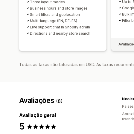
Up to 
Three layout modes
Google
Business hours and store images
Bulk i
Smart filters and geolocation
Filter 
Multi-language (EN, DE, ES)
Live support chat in Shopify admin
Directions and nearby store search
Avaliaçã
Todas as taxas são faturadas em USD. As taxas recorrente
Avaliações
Neole
(8)
Países
Aprox
Avaliação geral
usando
5