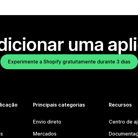
dicionar uma apl
Experimente a Shopify gratuitamente durante 3 dias
licação
Principais categorias
Recursos
Envio direto
Centro de a
os
Mercados
Documentaç