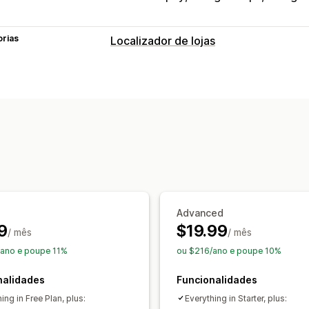
orias
Localizador de lojas
Opções de apresentação
Página do localizador
Estilos de map
Direções
Imagem corporativa person
CSS personalizado
Imagens
Campos
Vários locais
Importar e exportar
Re
Pesquisa e filtros
Pesquisa de localização
Pesquisa de
Etiquetagem
Preenchimento automá
Advanced
9
$19.99
Filtro de distância
Filtro de tipo de p
/ mês
/ mês
Relatórios de pesquisa
Análise de d
/ano e poupe 11%
ou $216/ano e poupe 10%
nalidades
Funcionalidades
ing in Free Plan, plus:
Everything in Starter, plus: