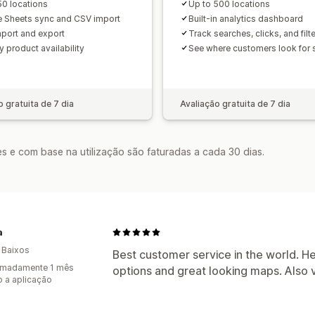
50 locations
Up to 500 locations
 Sheets sync and CSV import
Built-in analytics dashboard
mport and export
Track searches, clicks, and filt
by product availability
See where customers look for 
o gratuita de 7 dia
Avaliação gratuita de 7 dia
s e com base na utilização são faturadas a cada 30 dias.
a
 Baixos
Best customer service in the world. He
imadamente 1 mês
options and great looking maps. Also
 a aplicação