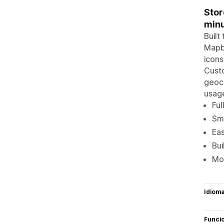
Stor
minu
Built
Mapbo
icons
Custo
geoco
usag
Ful
Sma
Eas
Bui
Mob
Idiom
Funci