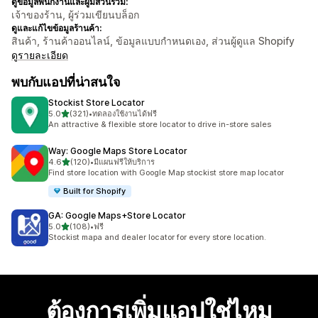
ดูข้อมูลพนักงานและผู้มีส่วนร่วม:
เจ้าของร้าน, ผู้ร่วมเขียนบล็อก
ดูและแก้ไขข้อมูลร้านค้า:
สินค้า, ร้านค้าออนไลน์, ข้อมูลแบบกำหนดเอง, ส่วนผู้ดูแล Shopify
ดูรายละเอียด
พบกับแอปที่น่าสนใจ
Stockist Store Locator
เต็ม 5 ดาว
5.0
(321)
•
ทดลองใช้งานได้ฟรี
ทั้งหมด 321 รีวิว
An attractive & flexible store locator to drive in-store sales
Way: Google Maps Store Locator
เต็ม 5 ดาว
4.6
(120)
•
มีแผนฟรีให้บริการ
ทั้งหมด 120 รีวิว
Find store location with Google Map stockist store map locator
Built for Shopify
GA: Google Maps+Store Locator
เต็ม 5 ดาว
5.0
(108)
•
ฟรี
ทั้งหมด 108 รีวิว
Stockist mapa and dealer locator for every store location.
ต้องการเพิ่มแอปใช่ไหม