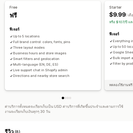
นำเข้าและส่งออก
การเปลี่ยนรูปแบบตามการแสดงผลบนมือถือ
Free
Starter
การค้นหาและตัวกรอง
$9.99
ฟรี
/ เดื
การค้นหาตำแหน่งที่ตั้ง
การค้นหาสินค้า
การค้นหาชื่อร้านค้า
หรือ $107/ปี แ
การติดแท็ก
การเติมข้อความอัตโนมัติ
ตำแหน่งทางภูมิศาสตร์
ฟีเจอร์
ฟีเจอร์
ตัวกรองระยะทาง
ตัวกรองประเภทสินค้า
ตัวกรองที่กำหนดเอง
Up to 5 locations
Everything in
รายงานการค้นหา
Full brand control: colors, fonts, pins
การวิเคราะห์
Up to 50 loc
Three layout modes
Google Shee
Business hours and store images
Bulk import 
Smart filters and geolocation
Filter by pro
Multi-language (EN, DE, ES)
Live support chat in Shopify admin
Directions and nearby store search
ทดลองใช้งานฟรี 
ค่าบริการทั้งหมดจะเรียกเก็บเป็น USD ค่าบริการที่เกิดขึ้นประจำและตามการใช้
งานจะเรียกเก็บเงินทุกๆ 30 วัน
รีวิว
(8)