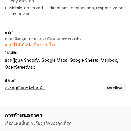
they click on
Mobile-optimized — directions, geolocation, responsive on
any device
ภาษา
ภาษาอังกฤษ, ภาษาเยอรมันและ ภาษาสเปน
แอปนี้ไม่ได้แปลเป็นภาษาไทย
ใช้ได้กับ
ส่วนผู้ดูแล Shopify
Google Maps
Google Sheets
Mapbox
OpenStreetMap
ประเภท
ตัวระบุตำแหน่งร้านค้า
แสดงฟีเจอร์
ตัวเลือกการแสดงผล
หน้าตัวระบุตำแหน่ง
สไตล์แผนที่
เวลาทำการ
คำแนะนำ
การกำหนดราคา
การสร้างแบรนด์ที่กำหนดเอง
ไอคอนที่กำหนดเอง
CSS ที่กำหนดเอง
เลือกแผนที่เหมาะกับธุรกิจของคุณที่สุด
รูปภาพ
ช่องที่กำหนดเอง
หลายภาษา
หลายตำแหน่งที่ตั้ง