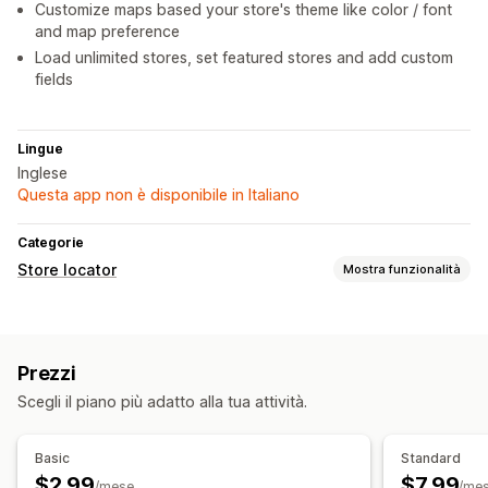
Customize maps based your store's theme like color / font
and map preference
Load unlimited stores, set featured stores and add custom
fields
Lingue
Inglese
Questa app non è disponibile in Italiano
Categorie
Store locator
Mostra funzionalità
Opzioni di visualizzazione
Pagina dello store locator
Stili della mappa
Prezzi
Orario di lavoro
Branding personalizzato
Scegli il piano più adatto alla tua attività.
CSS personalizzato
Campi personalizzati
Multisede
Ricerca e filtri
Basic
Standard
Ricerca per ubicazione
Ricerca per nome del negozio
$2.99
$7.99
/mese
/me