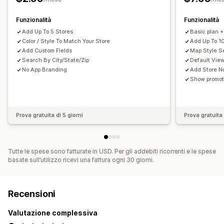
Aggiunta di tag
Geolocalizzazione
Funzionalità
Funzionalità
Add Up To 5 Stores
Basic plan +
Color / Style To Match Your Store
Add Up To 1
Add Custom Fields
Map Style S
Search By City/State/Zip
Default Vie
No App Branding
Add Store N
Show promoti
Prova gratuita di 5 giorni
Prova gratuita 
Tutte le spese sono fatturate in USD. Per gli addebiti ricorrenti e le spese
basate sull’utilizzo ricevi una fattura ogni 30 giorni.
Recensioni
Valutazione complessiva