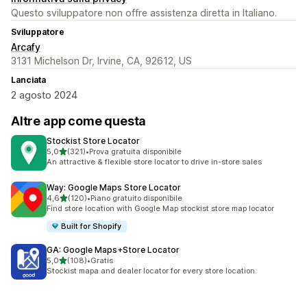
Questo sviluppatore non offre assistenza diretta in Italiano.
Sviluppatore
Arcafy
3131 Michelson Dr, Irvine, CA, 92612, US
Lanciata
2 agosto 2024
Altre app come questa
Stockist Store Locator
stelle su 5
5,0
(321)
•
Prova gratuita disponibile
321 recensioni totali
An attractive & flexible store locator to drive in-store sales
Way: Google Maps Store Locator
stelle su 5
4,6
(120)
•
Piano gratuito disponibile
120 recensioni totali
Find store location with Google Map stockist store map locator
Built for Shopify
GA: Google Maps+Store Locator
stelle su 5
5,0
(108)
•
Gratis
108 recensioni totali
Stockist mapa and dealer locator for every store location.