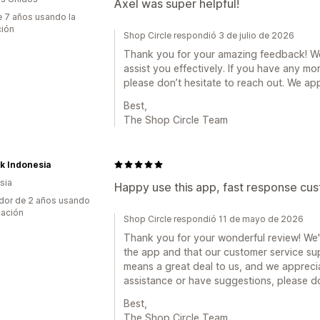
Axel was super helpful!
 7 años usando la
ción
Shop Circle respondió 3 de julio de 2026
Thank you for your amazing feedback! We'r
assist you effectively. If you have any mo
please don’t hesitate to reach out. We ap
Best,
The Shop Circle Team
k Indonesia
sia
Happy use this app, fast response cu
dor de 2 años usando
cación
Shop Circle respondió 11 de mayo de 2026
Thank you for your wonderful review! We'r
the app and that our customer service su
means a great deal to us, and we appreci
assistance or have suggestions, please do
Best,
The Shop Circle Team