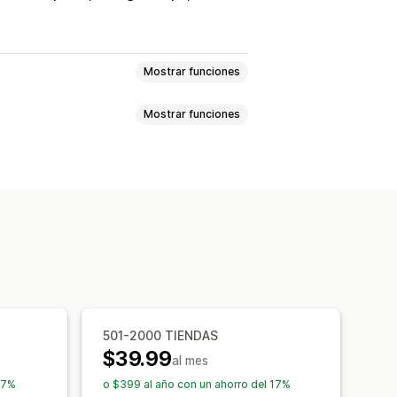
Mostrar funciones
Mostrar funciones
Horario de apertura
Instrucciones
izado
Múltiples sucursales
recciones
positivos móviles
r
Geolocalización
ticas
501-2000 TIENDAS
$39.99
al mes
17%
o $399 al año con un ahorro del 17%