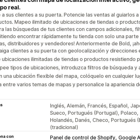
po real.
 a sus clientes a su puerta. Potencie las ventas al guiarlos 
ctos. Mapeo ilimitado de ubicaciones de tiendas o productos
a las búsquedas de tus clientes con campos adicionales, fi
tiendo encontrar rápidamente tu tienda con solo una parte d
as, distribuidores y vendedores! Anteriormente de Bold, ¡a
aiga clientes a su puerta con geolocalización y direcciones 
e ubicaciones ilimitadas de tiendas o productos resistiendo p
ee tipos de ubicaciones, introduzca filtros de búsqueda 
 una ubicación flexible del mapa, colóquelo en cualquier lu
ja entre varios temas de mapas y personalice la apariencia 
as
Inglés, Alemán, Francés, Español, Japo
Sueco, Portugués (Portugal), Polaco,
Holandés, Danés, Checo, Portugués (Bra
(tradicional)
ona con
Panel de control de Shopify
Google 