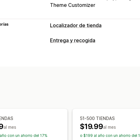
Theme Customizer
orías
Localizador de tienda
Opciones de muestra
Entrega y recogida
Página de buscador
Estilos de mapa
Opciones de entrega
Íconos personalizados
CSS personal
Múltiples sucursales
Validación de di
Importar y exportar
Adaptación a dis
Opciones de recogida
Búsqueda y filtros
Tienda física
Búsqueda de sucursal
Autocompleta
Filtro de distancia
Informes y estadís
Seguimiento en tiempo real
Mapa de entregas
IENDAS
51-500 TIENDAS
9
$19.99
al mes
al mes
 año con un ahorro del 17%
o $199 al año con un ahorro del 