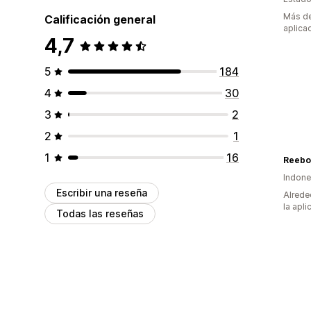
Más de
Calificación general
aplica
4,7
5
184
4
30
3
2
2
1
1
16
Reebo
Indone
Escribir una reseña
Alrede
la apli
Todas las reseñas