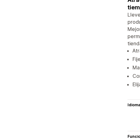
tiem
Lleve
produ
Mejor
permi
tiend
Atr
Fij
Map
Con
Eli
Idiom
Funci