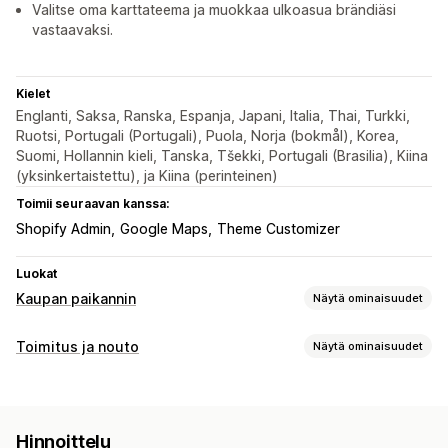
Valitse oma karttateema ja muokkaa ulkoasua brändiäsi
vastaavaksi.
Kielet
Englanti, Saksa, Ranska, Espanja, Japani, Italia, Thai, Turkki,
Ruotsi, Portugali (Portugali), Puola, Norja (bokmål), Korea,
Suomi, Hollannin kieli, Tanska, Tšekki, Portugali (Brasilia), Kiina
(yksinkertaistettu), ja Kiina (perinteinen)
Toimii seuraavan kanssa:
Shopify Admin
Google Maps
Theme Customizer
Luokat
Kaupan paikannin
Näytä ominaisuudet
Näyttövaihtoehdot
Toimitus ja nouto
Näytä ominaisuudet
Paikanninsivu
Karttatyylit
Aukioloajat
Reittiohjeet
Toimitusvaihtoehdot
Mukautetut kuvakkeet
Mukautettu CSS-koodi
Useat sijainnit
Osoitteen vahvistus
Useat sijainnit
Tuonti ja vienti
Mobiiliresponsiivisuus
Hinnoittelu