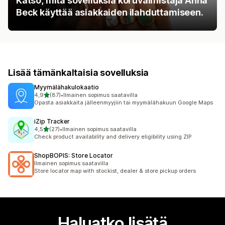
Katso, mitä sovelluksia koruvalmistaja Anna
Beck käyttää asiakkaiden ilahduttamiseen.
Lisää tämänkaltaisia sovelluksia
Myymälähakulokaatio
/ 5 tähteä
4,9
(87)
•
Ilmainen sopimus saatavilla
87 arvostelua yhteensä
Opasta asiakkaita jälleenmyyjiin tai myymälähakuun Google Maps
iZip Tracker
/ 5 tähteä
4,5
(27)
•
Ilmainen sopimus saatavilla
27 arvostelua yhteensä
Check product availability and delivery eligibility using ZIP
ShopBOPIS: Store Locator
Ilmainen sopimus saatavilla
Store locator map with stockist, dealer & store pickup orders
Haluatko lisätä