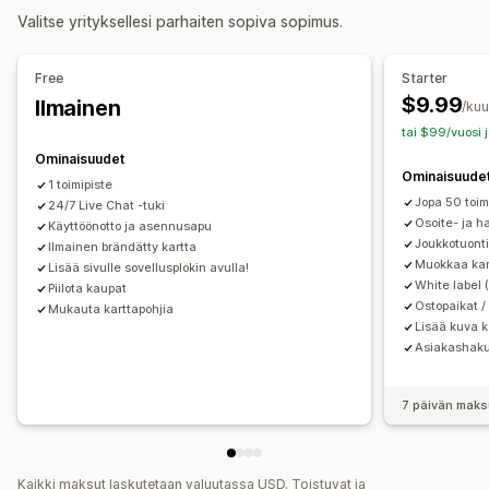
Noutovaihtoehdot
Haku ja suodattimet
Valitse yrityksellesi parhaiten sopiva sopimus.
Myymälässä
Toimipaikkahaku
Automaattinen täydennys
Geolokaatio
Etäisyyssuodatin
Analytiikka
Reaaliaikainen seuranta
Free
Starter
$9.99
Ilmainen
Toimituskartta
/ku
tai $99/vuosi 
Ominaisuudet
Ominaisuude
1 toimipiste
Jopa 50 toim
24/7 Live Chat -tuki
Osoite- ja 
Käyttöönotto ja asennusapu
Joukkotuont
Ilmainen brändätty kartta
Muokkaa kar
Lisää sivulle sovellusplokin avulla!
White label 
Piilota kaupat
Ostopaikat / 
Mukauta karttapohjia
Lisää kuva k
Asiakashaku
7 päivän maks
Kaikki maksut laskutetaan valuutassa USD. Toistuvat ja