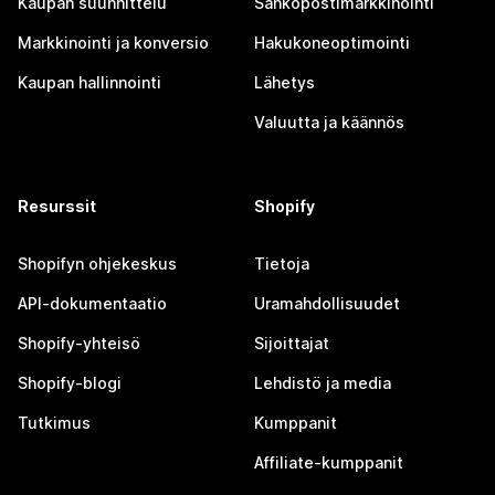
Kaupan suunnittelu
Sähköpostimarkkinointi
Markkinointi ja konversio
Hakukoneoptimointi
Kaupan hallinnointi
Lähetys
Valuutta ja käännös
Resurssit
Shopify
Shopifyn ohjekeskus
Tietoja
API-dokumentaatio
Uramahdollisuudet
Shopify-yhteisö
Sijoittajat
Shopify-blogi
Lehdistö ja media
Tutkimus
Kumppanit
Affiliate-kumppanit