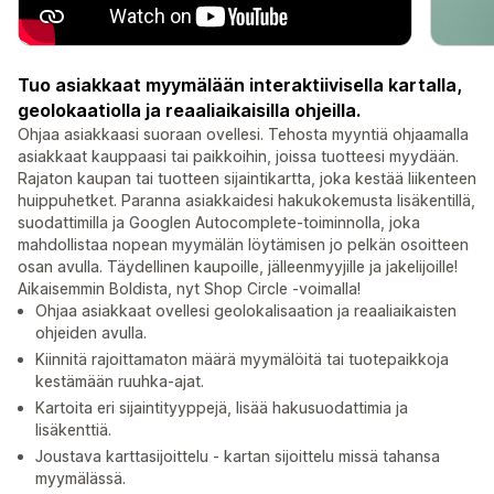
Tuo asiakkaat myymälään interaktiivisella kartalla,
geolokaatiolla ja reaaliaikaisilla ohjeilla.
Ohjaa asiakkaasi suoraan ovellesi. Tehosta myyntiä ohjaamalla
asiakkaat kauppaasi tai paikkoihin, joissa tuotteesi myydään.
Rajaton kaupan tai tuotteen sijaintikartta, joka kestää liikenteen
huippuhetket. Paranna asiakkaidesi hakukokemusta lisäkentillä,
suodattimilla ja Googlen Autocomplete-toiminnolla, joka
mahdollistaa nopean myymälän löytämisen jo pelkän osoitteen
osan avulla. Täydellinen kaupoille, jälleenmyyjille ja jakelijoille!
Aikaisemmin Boldista, nyt Shop Circle -voimalla!
Ohjaa asiakkaat ovellesi geolokalisaation ja reaaliaikaisten
ohjeiden avulla.
Kiinnitä rajoittamaton määrä myymälöitä tai tuotepaikkoja
kestämään ruuhka-ajat.
Kartoita eri sijaintityyppejä, lisää hakusuodattimia ja
lisäkenttiä.
Joustava karttasijoittelu - kartan sijoittelu missä tahansa
myymälässä.