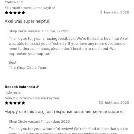
Yhdysvallat
Yli 7 vuotta sovelluksen käyttöä
2. heinäkuu 2026
Axel was super helpful!
Shop Circle vastasi 3. heinäkuu 2026
Thank you for your amazing feedback! We're thrilled to hear that Axel
was able to assist you effectively. If you have any more questions or
need further assistance, please don’t hesitate to reach out. We
appreciate your support!
Best,
The Shop Circle Team
Reebok Indonesia
Indonesia
Noin 2 vuotta sovelluksen käyttöä
30. huhtikuu 2026
Happy use this app, fast response customer service support
Shop Circle vastasi 11. toukokuu 2026
Thank you for your wonderful review! We're thrilled to hear that you're
happy with the app and that our customer service support was