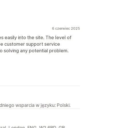
6 czerwiec 2025
 easily into the site. The level of
the customer support service
 solving any potential problem.
niego wsparcia w języku: Polski.
ral, London, ENG, W2 6BD, GB