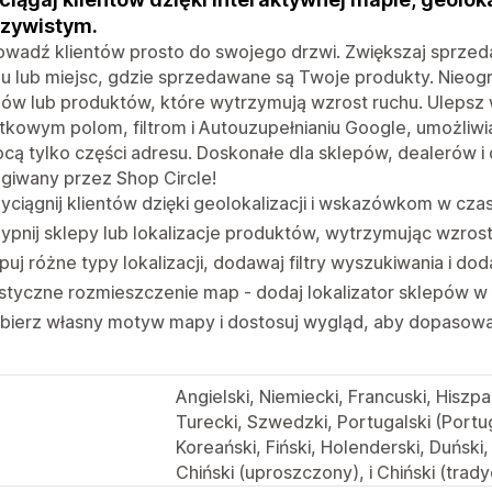
zywistym.
wadź klientów prosto do swojego drzwi. Zwiększaj sprzeda
u lub miejsc, gdzie sprzedawane są Twoje produkty. Nieog
ów lub produktów, które wytrzymują wzrost ruchu. Ulepsz 
kowym polom, filtrom i Autouzupełnianiu Google, umożliwi
ą tylko części adresu. Doskonałe dla sklepów, dealerów i 
giwany przez Shop Circle!
yciągnij klientów dzięki geolokalizacji i wskazówkom w cza
ypnij sklepy lub lokalizacje produktów, wytrzymując wzrost
uj różne typy lokalizacji, dodawaj filtry wyszukiwania i do
styczne rozmieszczenie map - dodaj lokalizator sklepów w 
bierz własny motyw mapy i dostosuj wygląd, aby dopasować
Angielski, Niemiecki, Francuski, Hiszpa
Turecki, Szwedzki, Portugalski (Portug
Koreański, Fiński, Holenderski, Duński,
Chiński (uproszczony), i Chiński (trady