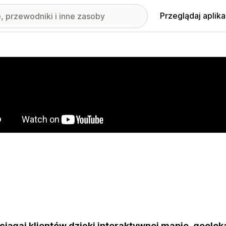
Przeglądaj aplika
nione obrazy w galerii
ciągaj klientów dzięki interaktywnej mapie, geolo