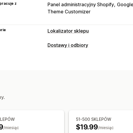
pracuje z
Panel administracyjny Shopify
Google
Theme Customizer
rie
Lokalizator sklepu
Opcje wyświetlania
Dostawy i odbiory
Strona lokalizatora
Style map
Godzi
Opcje dostawy
Ikony niestandardowe
Niestandardo
Wiele lokalizacji
Weryfikacja adresu
Import i eksport
Responsywność na u
Opcje odbioru
Wyszukiwanie i filtry
Odbiór w sklepie
Wyszukiwanie według lokalizacji
Aut
my.
Filtr odległości
Analizy
Śledzenie w czasie rzeczywistym
Mapa dostawy
KLEPÓW
51-500 SKLEPÓW
9
$19.99
/miesiąc
/miesiąc