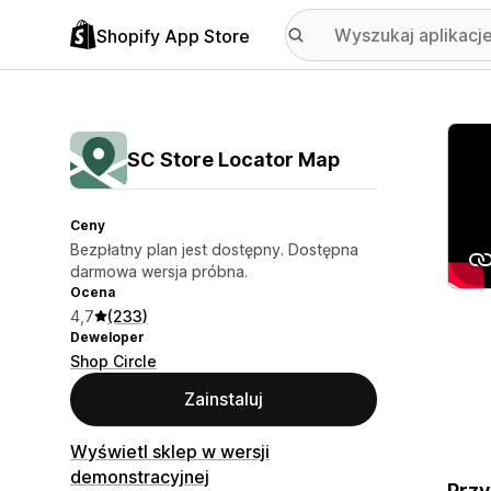
Shopify App Store
Wyróż
SC Store Locator Map
Ceny
Bezpłatny plan jest dostępny. Dostępna
darmowa wersja próbna.
Ocena
4,7
(233)
Deweloper
Shop Circle
Zainstaluj
Wyświetl sklep w wersji
demonstracyjnej
Przy