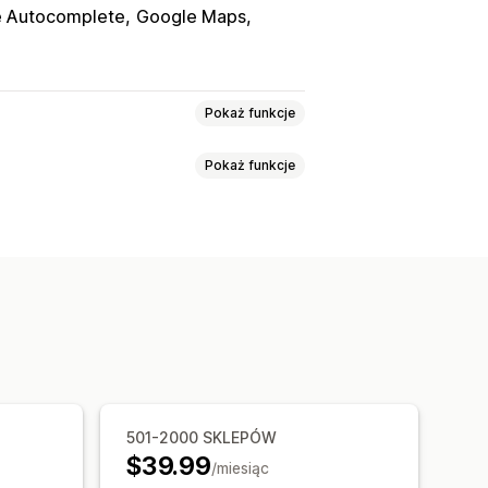
 Autocomplete
Google Maps
Pokaż funkcje
Pokaż funkcje
ny pracy
Wskazówki dojazdu
wy CSS
Wiele lokalizacji
rządzeniach mobilnych
ouzupełnianie
Geolokalizacja
501-2000 SKLEPÓW
$39.99
/miesiąc