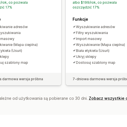
/rok, co pozwala
albo $199/rok, co pozwala
zić 17%
oszczędzić 17%
e
Funkcje
kiwanie adresów
Wyszukiwanie adresów
 wyszukiwania
Filtry wyszukiwania
t masowy
Import masowy
iwanie (Mapa cieplna)
Wyszukiwanie (Mapa cieplna)
tykieta (Usuń)
Biała etykieta (Usuń)
sklepy
Ukryj sklepy
uj szablony map
Dostosuj szablony map
a darmowa wersja próbna
7-dniowa darmowa wersja prób
zależne od użytkowania są pobierane co 30 dni.
Zobacz wszystkie 