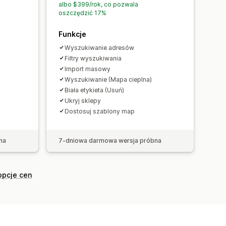
albo $399/rok, co pozwala
oszczędzić 17%
Funkcje
Wyszukiwanie adresów
Filtry wyszukiwania
Import masowy
Wyszukiwanie (Mapa cieplna)
Biała etykieta (Usuń)
Ukryj sklepy
Dostosuj szablony map
na
7-dniowa darmowa wersja próbna
opcje cen