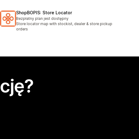
ShopBOPIS: Store Locator
Bezpłatny plan jest dostępny
Store locator map with stockist, dealer & store pickup
orders
cję?