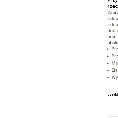
rzec
Zapro
sklep
sklep
dodat
pomoc
obsłu
Prz
Prz
Map
Ela
Wy
Języki