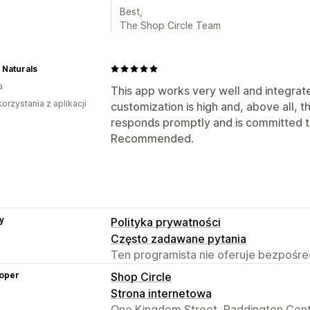
Best,
The Shop Circle Team
 Naturals
a
This app works very well and integrates
korzystania z aplikacji
customization is high and, above all, 
responds promptly and is committed to
Recommended.
y
Polityka prywatności
Często zadawane pytania
Ten programista nie oferuje bezpośred
oper
Shop Circle
Strona internetowa
One Kingdom Street, Paddington Cent