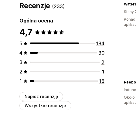
Recenzje
Water
(233)
Stany 
Ponad 
Ogólna ocena
aplikac
4,7
5
184
4
30
3
2
2
1
1
16
Reebo
Indone
Napisz recenzję
Około 
aplikac
Wszystkie recenzje