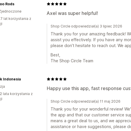
loo Rods
Zjednoczone
Axel was super helpful!
7 lat korzystania z
ji
Shop Circle odpowiedział(a) 3 lipiec 2026
Thank you for your amazing feedback! We'r
assist you effectively. If you have any mo
please don’t hesitate to reach out. We ap
Best,
The Shop Circle Team
k Indonesia
zja
Happy use this app, fast response cu
2 lata korzystania z
ji
Shop Circle odpowiedział(a) 11 maj 2026
Thank you for your wonderful review! We'r
the app and that our customer service su
means a great deal to us, and we appreci
assistance or have suggestions, please do