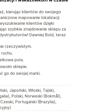
ż, kierując klientów do swojego
raniczone mapowanie lokalizacji
wyszukiwanie klientów dzięki
ając szybkie znajdowanie sklepu za
dystrybutorów! Dawniej Bold, teraz
sie rzeczywistym.
 ruchu.
datkowe pola.
swoim sklepie.
 go do swojej marki.
ński, Japoński, Włoski, Tajski,
alia), Polski, Norweski (Bokmål),
 Czeski, Portugalski (Brazylia),
cyjny)