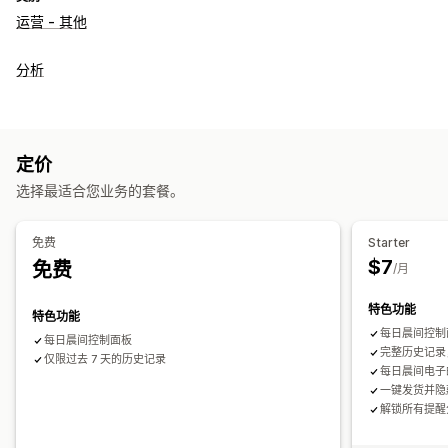
运营 - 其他
分析
定价
选择最适合您业务的套餐。
免费
Starter
$7
免费
/月
特色功能
特色功能
每日晨间控制
每日晨间控制面板
完整历史记录
仅限过去 7 天的历史记录
每日晨间电子
一键发货并隐
解锁所有提醒