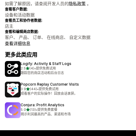
如需了解原因，请查阅开发人员的
隐私政策
。
查看客户数据:
设备和活动数据
查看员工和协作者数据:
店主
查看和编辑商店数据:
客户、 产品、 订单、 在线商店、 自定义数据
查看详细信息
更多此类应用
Logify: Activity & Staff Logs
星（满分 5 星）
2.5
(4)
•
提供免费试用
总共 4 条评论
跟踪您的商店活动和后台日志
Popcorn Replay Customer Visits
星（满分 5 星）
3.9
(44)
•
提供免费试用
总共 44 条评论
观看客户的实际操作！回放会话录屏。
Conjura: Profit Analytics
星（满分 5 星）
5.0
(13)
•
提供免费套餐
总共 13 条评论
揭示利润最高的产品、渠道和市场