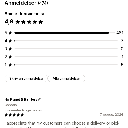
Anmeldelser
(474)
Samlet bedømmelse
4,9
5
461
4
7
3
0
2
1
1
5
Skriv en anmeldelse
Alle anmeldelser
No Planet B Refillery
Canada
5 måneder bruger appen
7. august 2026
I appreciate that my customers can choose a delivery or pick