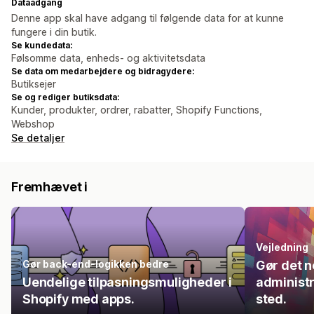
Dataadgang
Denne app skal have adgang til følgende data for at kunne
fungere i din butik.
Se kundedata:
Følsomme data, enheds- og aktivitetsdata
Se data om medarbejdere og bidragydere:
Butiksejer
Se og rediger butiksdata:
Kunder, produkter, ordrer, rabatter, Shopify Functions,
Webshop
Se detaljer
Fremhævet i
Vejledning
Gør back-end-logikken bedre
Gør det n
Uendelige tilpasningsmuligheder i
administre
Shopify med apps.
sted.