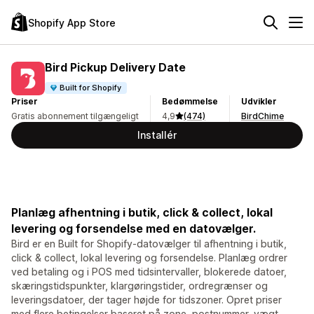
Shopify App Store
Bird Pickup Delivery Date
Built for Shopify
Priser
Bedømmelse
Udvikler
Gratis abonnement tilgængeligt
4,9
(474)
BirdChime
Installér
Planlæg afhentning i butik, click & collect, lokal
levering og forsendelse med en datovælger.
Bird er en Built for Shopify-datovælger til afhentning i butik,
click & collect, lokal levering og forsendelse. Planlæg ordrer
ved betaling og i POS med tidsintervaller, blokerede datoer,
skæringstidspunkter, klargøringstider, ordregrænser og
leveringsdatoer, der tager højde for tidszoner. Opret priser
med flere betingelser baseret på zone, postnummer, vægt,