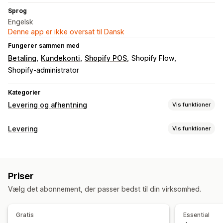
Sprog
Engelsk
Denne app er ikke oversat til Dansk
Fungerer sammen med
Betaling
Kundekonti
Shopify POS
Shopify Flow
Shopify-administrator
Kategorier
Levering og afhentning
Vis funktioner
Leveringsmuligheder
Levering
Vis funktioner
Datoblokke
Tidsfrister
Datovælger
Dynamiske priser
Labels og emballage
Ordregrænser
Minimumsværdier
Flere lokationer
Labeloprettelse
Labeltilpasning
Adressevalidering
Klargøringstider
Ruteplanlægning
Chaufførtildeling
Priser
Pakkesedler
Returlabels
Emballage
Pluklister
Adressevalidering
Fragtlabels
Tilpassede beskeder
Vælg det abonnement, der passer bedst til din virksomhed.
Leveringsregler
Leveringsdato
Ordresynkronisering
Afhentningsmuligheder
Flere sprog
Valg af fragtfirma
Leveringspriser
Kantsten
I butikken
Flere lokationer
Klargøringstider
Gratis
Essential
Administration af forsendelser