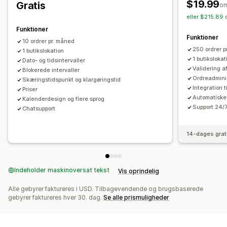
Datovælger
Ordregrænser
Planlægning
Tidsrum
$19.99
Gratis
o
Ordresynkronisering
Sporing i realtid
Mailnotifikationer
eller $215.89 
Sporing i realtid
Ordreopdateringer
Funktioner
SMS-notifikationer
Leveringskort
Mailnotifikationer
Funktioner
10 ordrer pr. måned
Estimerede leveringstidspunkter
Ordresporing
250 ordrer p
1 butikslokation
Bevis for levering
Ruteoptimering
1 butikslokat
Dato- og tidsintervaller
Validering 
Blokerede intervaller
Ordreadmini
Skæringstidspunkt og klargøringstid
Integration 
Priser
Automatiske
Kalenderdesign og flere sprog
Support 24/
Chatsupport
14-dages grat
Indeholder maskinoversat tekst
Vis oprindelig
Alle gebyrer faktureres i USD. Tilbagevendende og brugsbaserede
gebyrer faktureres hver 30. dag.
Se alle prismuligheder