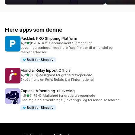
Flere apps som denne
Packlink PRO Shipping Platform
ud af 5 stjerner
4,8
(870)
•
Gratis abonnement tilgængeligt
870 anmeldelser i alt
Leveringsløsninger med flere fragtfirmaer til e-handel og
markedspladser
Built for Shopify
Mondial Relay Inpost Official
ud af 5 stjerner
4,2
(106)
•
Mulighed for gratis prøveperiode
106 anmeldelser i alt
Expéditions en Point Relais & à l'International
Zapiet ‑ Afhentning + Levering
ud af 5 stjerner
4,9
(1.794)
•
Mulighed for gratis prøveperiode
1794 anmeldelser i alt
Planlæg dine afhentnings-, leverings- og forsendelsesordrer
Built for Shopify