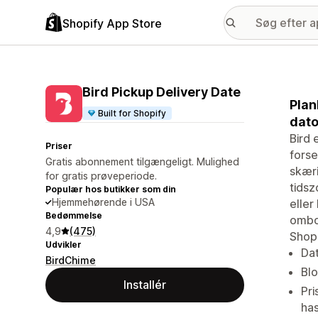
Shopify App Store
Bird Pickup Delivery Date
Plan
Built for Shopify
dato
Bird 
Priser
forse
Gratis abonnement tilgængeligt. Mulighed
skæri
for gratis prøveperiode.
tidsz
Populær hos butikker som din
Hjemmehørende i USA
eller
Bedømmelse
ombo
4,9
(475)
Shopi
Udvikler
Dat
BirdChime
Blo
Installér
Pri
ha