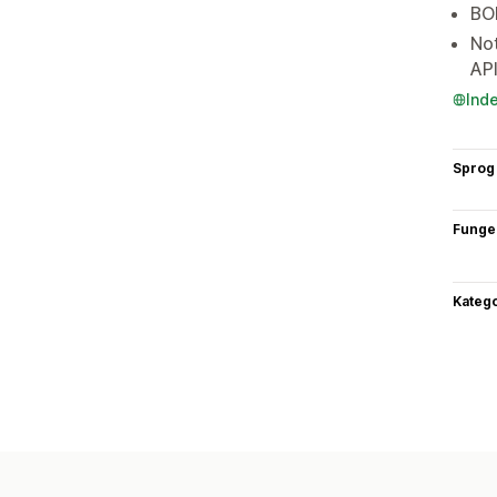
BOP
Not
AP
Ind
Sprog
Funge
Katego