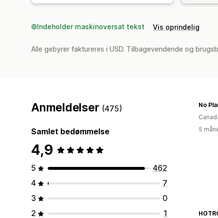
Indeholder maskinoversat tekst
Vis oprindelig
Alle gebyrer faktureres i USD. Tilbagevendende og brugs
Anmeldelser
No Pla
(475)
Canad
5 måne
Samlet bedømmelse
4,9
5
462
4
7
3
0
2
1
HOTRO