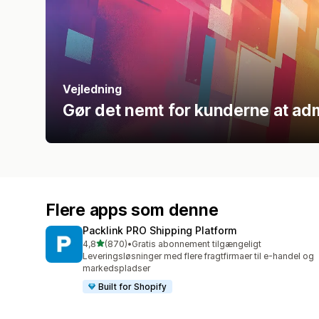
Vejledning
Gør det nemt for kunderne at admin
Flere apps som denne
Packlink PRO Shipping Platform
ud af 5 stjerner
4,8
(870)
•
Gratis abonnement tilgængeligt
870 anmeldelser i alt
Leveringsløsninger med flere fragtfirmaer til e-handel og
markedspladser
Built for Shopify