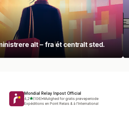
istrere alt – fra ét centralt sted.
Mondial Relay Inpost Official
ud af 5 stjerner
4,2
(106)
•
Mulighed for gratis prøveperiode
106 anmeldelser i alt
Expéditions en Point Relais & à l'International