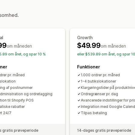
Ordresynkronisering
Flere sprog
Val
Kantsten
I butikken
Flere lokationer
Administration af forsendelser
ksomhed.
Ordregrænser
Planlægning
Tidsrum
Ordresynkronisering
Sporing i realtid
Sporing i realtid
Ordreopdateringer
SMS-notifikationer
Leveringskort
Ma
al
Growth
Estimerede leveringstidspunkter
Ord
99
$49.99
om måneden
om måneden
Ruteoptimering
15.89 om året, og spar 10 %
eller $539.89 om året, og spar 1
oner
Funktioner
drer pr. måned
1.000 ordrer pr. måned
kslokation
1-4 butikslokationer
ring af postnummer
Klargøringstider på produktniv
dministration og ordretagging
Ordregrænser pr. dag
tion til Shopify POS
Avancerede indstillinger for pri
tiske rabatter
Integration med Google Calend
t 24/7
Tilpas betaling
 gratis prøveperiode
14-dages gratis prøveperiode