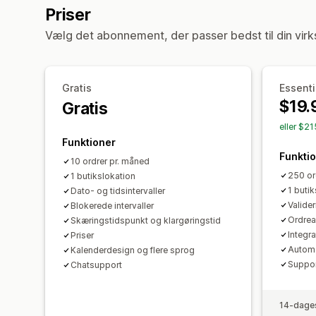
Priser
Vælg det abonnement, der passer bedst til din vir
Gratis
Essenti
$19.
Gratis
eller $2
Funktioner
Funkti
10 ordrer pr. måned
250 or
1 butikslokation
1 buti
Dato- og tidsintervaller
Valide
Blokerede intervaller
Ordrea
Skæringstidspunkt og klargøringstid
Integra
Priser
Automa
Kalenderdesign og flere sprog
Suppor
Chatsupport
14-dages