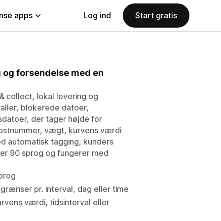
se apps
Log ind
Start gratis
ing og forsendelse med en
 & collect, lokal levering og
aller, blokerede datoer,
sdatoer, der tager højde for
 postnummer, vægt, kurvens værdi
med automatisk tagging, kunders
ver 90 sprog og fungerer med
sprog
rænser pr. interval, dag eller time
vens værdi, tidsinterval eller