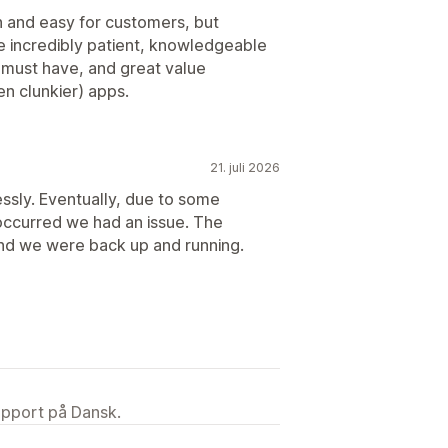
th and easy for customers, but
re incredibly patient, knowledgeable
s a must have, and great value
n clunkier) apps.
21. juli 2026
essly. Eventually, due to some
occurred we had an issue. The
and we were back up and running.
upport på Dansk.