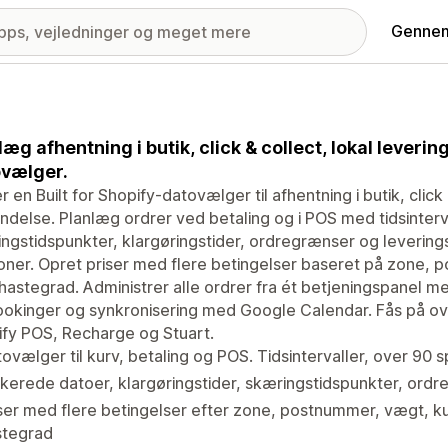
Gennem
læg afhentning i butik, click & collect, lokal lever
vælger.
er en Built for Shopify-datovælger til afhentning i butik, click
ndelse. Planlæg ordrer ved betaling og i POS med tidsinterv
ngstidspunkter, klargøringstider, ordregrænser og levering
oner. Opret priser med flere betingelser baseret på zone,
 hastegrad. Administrer alle ordrer fra ét betjeningspanel 
okinger og synkronisering med Google Calendar. Fås på o
fy POS, Recharge og Stuart.
ovælger til kurv, betaling og POS. Tidsintervaller, over 90 
kerede datoer, klargøringstider, skæringstidspunkter, ordreg
ser med flere betingelser efter zone, postnummer, vægt, kur
stegrad