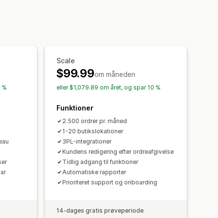
g af fragtfirma
Leveringspriser
Klargøringstider
Datovælger
Mailnotifikationer
ilnotifikationer
Scale
resporing
Bevis for levering
$99.99
om måneden
0 %
eller $1,079.89 om året, og spar 10 %
Funktioner
2.500 ordrer pr. måned
1-20 butikslokationer
eau
3PL-integrationer
Kundens redigering efter ordreafgivelse
ser
Tidlig adgang til funktioner
ar
Automatiske rapporter
Prioriteret support og onboarding
14-dages gratis prøveperiode