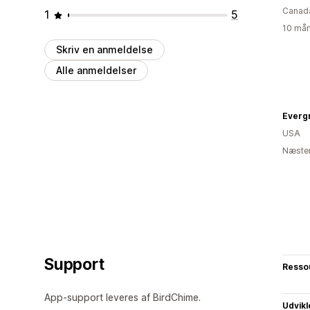
Canad
1
5
10 mån
Skriv en anmeldelse
Alle anmeldelser
Everg
USA
Næsten
Support
Resso
App-support leveres af BirdChime.
Udvikl