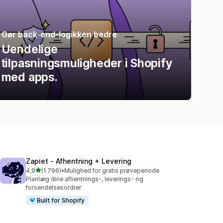
Gør back-end-logikken bedre
Uendelige
tilpasningsmuligheder i Shopify
med apps.
Zapiet ‑ Afhentning + Levering
ud af 5 stjerner
4,9
(1.796)
•
Mulighed for gratis prøveperiode
1796 anmeldelser i alt
Planlæg dine afhentnings-, leverings- og
forsendelsesordrer
Built for Shopify