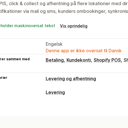
IS, click & collect og afhentning på flere lokationer med d
ifikationer via mail og sms, kunders ombookinger, synkron
I
eholder maskinoversat tekst
Vis oprindelig
Engelsk
Denne app er ikke oversat til Dansk
rer sammen med
Betaling
Kundekonti
Shopify POS
S
rier
Levering og afhentning
Leveringsmuligheder
Levering
Datoblokke
Tidsfrister
Datovælger
Labels og emballage
Minimumsværdier
Flere lokationer
K
Labeloprettelse
Labeltilpasning
Adr
Chaufførtildeling
Adressevalidering
Returlabels
Emballage
Pluklister
Le
Afhentningsmuligheder