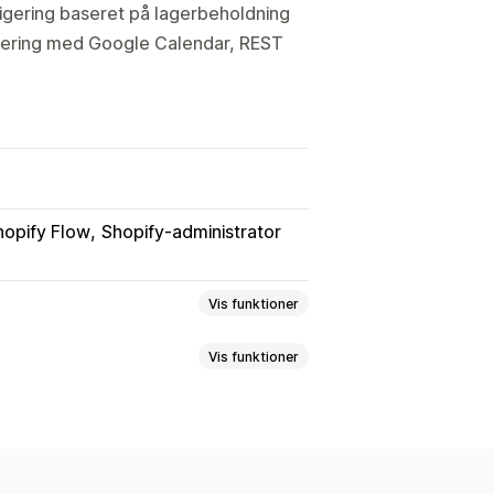
irigering baseret på lagerbeholdning
isering med Google Calendar, REST
hopify Flow
Shopify-administrator
Vis funktioner
Vis funktioner
Dynamiske priser
Ordregrænser
largøringstider
Ruteplanlægning
essevalidering
Pakkesedler
Fragtlabels
Tilpassede beskeder
veringsregler
Leveringsdato