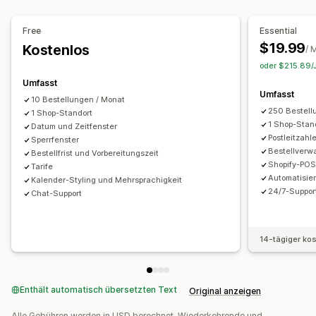
Bestellsynchronisierung
Mehrere Sprachen
Abholoptionen
Free
Essential
Versanddienstleisterauswahl
Versandtarife
Kontaktlos
Im Geschäft
Mehrere Standorte
$19.99
Kostenlos
/ 
Verwaltung von Lieferungen
Vorbereitungszeiten
Datumsauswahl
oder $215.89/J
Bestellsynchronisierung
Tracking in Echtzeit
Bestellbeschränkungen
Planung
Zeitfenster
Umfasst
Umfasst
E-Mail-Benachrichtigungen
Bestellupdates
10 Bestellungen / Monat
Tracking in Echtzeit
250 Bestell
1 Shop-Standort
SMS-Benachrichtigungen
Zustellungskarte
1 Shop-Stan
Datum und Zeitfenster
Postleitzahl
Sperrfenster
E-Mail-Benachrichtigungen
ETAs
Bestellverw
Bestellfrist und Vorbereitungszeit
Nachverfolgung von Bestellungen
Zustellungsnachweis
Shopify-POS
Tarife
Automatisie
Routenoptimierung
Kalender-Styling und Mehrsprachigkeit
24/7-Suppor
Chat-Support
14-tägiger ko
Enthält automatisch übersetzten Text
Original anzeigen
Alle Gebühren werden in USD berechnet. Wiederkehrende und