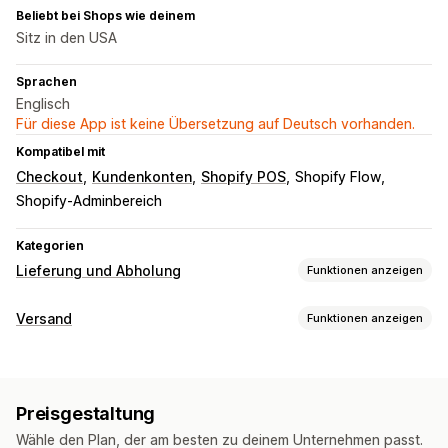
Beliebt bei Shops wie deinem
Sitz in den USA
Sprachen
Englisch
Für diese App ist keine Übersetzung auf Deutsch vorhanden.
Kompatibel mit
Checkout
Kundenkonten
Shopify POS
Shopify Flow
Shopify-Adminbereich
Kategorien
Lieferung und Abholung
Funktionen anzeigen
Zustellungsoptionen
Versand
Funktionen anzeigen
Sperrdaten
Deadlines
Datumsauswahl
Dynamische Tarife
Etiketten und Verpackung
Bestellbeschränkungen
Mindestwerte
Mehrere Standorte
Etiketterstellung
Etikettanpassung
Adressvalidierung
Vorbereitungszeiten
Routenplanung
Fahrerzuweisung
Preisgestaltung
Lieferscheine
Rücksendeetiketten
Verpackung
Adressvalidierung
Versandetiketten
Wähle den Plan, der am besten zu deinem Unternehmen passt.
Kommissionierlisten
Versandregeln
Lieferdatum
Benutzerdefinierte Nachrichten