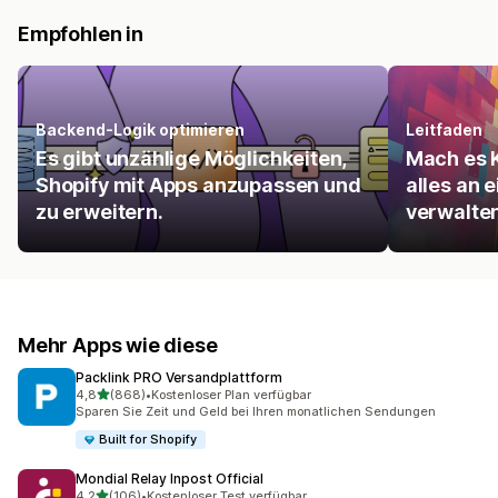
Empfohlen in
Backend-Logik optimieren
Leitfaden
Es gibt unzählige Möglichkeiten,
Mach es K
Shopify mit Apps anzupassen und
alles an 
zu erweitern.
verwalten
Mehr Apps wie diese
Packlink PRO Versandplattform
von 5 Sternen
4,8
(868)
•
Kostenloser Plan verfügbar
868 Rezensionen insgesamt
Sparen Sie Zeit und Geld bei Ihren monatlichen Sendungen
Built for Shopify
Mondial Relay Inpost Official
von 5 Sternen
4,2
(106)
•
Kostenloser Test verfügbar