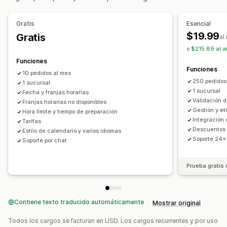
Validación de direcciones
Etiquetas de envíos
Reglas de envío
Fecha de entrega
Mensajes personalizados
Gratis
Esencial
Sincronización de pedidos
Múltiples idiomas
Opciones de recogida
$19.99
Gratis
al
Selección de empresa de transportes
Tarifas de envío
Frente a la tienda
Tienda física
Múltiples sucursales
o $215.89 al a
Gestión de envíos
Tiempos de preparación
Selector de fecha
Funciones
Funciones
Sincronización de pedidos
Seguimiento en tiempo real
Límites de pedido
Cronogramas
Franjas horarias
10 pedidos al mes
250 pedidos
Notificaciones de correo electrónico
1 sucursal
Seguimiento en tiempo real
1 sucursal
Fecha y franjas horarias
Actualizaciones de pedidos
Validación d
Franjas horarias no disponibles
Notificaciones de SMS
Mapa de entregas
Gestión y e
Hora límite y tiempo de preparación
Notificaciones de correo electrónico
ETA
Integración
Tarifas
Descuentos 
Seguimiento de pedidos
Prueba de entrega
Estilo de calendario y varios idiomas
Soporte 24x
Soporte por chat
Optimización de rutas
Prueba gratis 
Contiene texto traducido automáticamente
Mostrar original
Todos los cargos se facturan en USD. Los cargos recurrentes y por uso