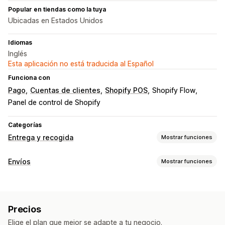
Popular en tiendas como la tuya
Ubicadas en Estados Unidos
Idiomas
Inglés
Esta aplicación no está traducida al Español
Funciona con
Pago
Cuentas de clientes
Shopify POS
Shopify Flow
Panel de control de Shopify
Categorías
Entrega y recogida
Mostrar funciones
Opciones de entrega
Envíos
Mostrar funciones
Fechas bloqueadas
Tiempos límite
Selector de fecha
Etiquetas y embalaje
Tarifas dinámicas
Límites de pedido
Valores mínimos
Creación de etiquetas
Personalización de etiquetas
Múltiples sucursales
Tiempos de preparación
Precios
Validación de direcciones
Nota de entrega
Planificación de rutas
Asignación de conductor
Elige el plan que mejor se adapte a tu negocio.
Etiquetas de devolución
Embalaje
Listas de recogida