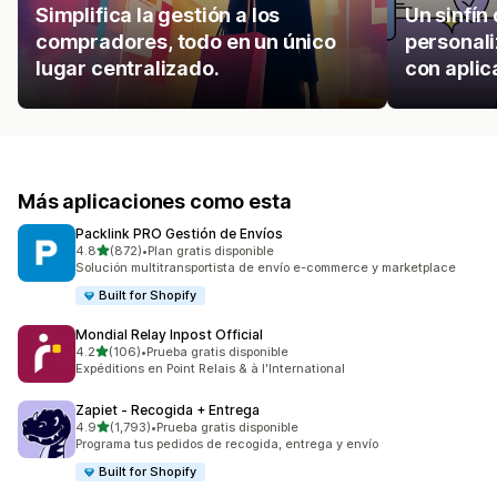
Simplifica la gestión a los
Un sinfín
compradores, todo en un único
personali
lugar centralizado.
con aplic
Más aplicaciones como esta
Packlink PRO Gestión de Envíos
de 5 estrellas
4.8
(872)
•
Plan gratis disponible
872 reseñas en total
Solución multitransportista de envío e-commerce y marketplace
Built for Shopify
Mondial Relay Inpost Official
de 5 estrellas
4.2
(106)
•
Prueba gratis disponible
106 reseñas en total
Expéditions en Point Relais & à l'International
Zapiet ‑ Recogida + Entrega
de 5 estrellas
4.9
(1,793)
•
Prueba gratis disponible
1793 reseñas en total
Programa tus pedidos de recogida, entrega y envío
Built for Shopify