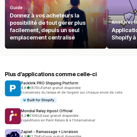
Guide
Donnez à vos acheteurs la
possibilité de tout gérer plus
Améliorez l
facilement, depuis un seul
Applicati
emplacement centralisé
Shopify à l
Plus d’applications comme celle-ci
Packlink PRO Shipping Platform
étoile(s) sur 5
4,8
(870)
•
Forfait gratuit disponible
870 avis au total
Économisez du temps et de l’argent sur chaque envoi de colis
Built for Shopify
Mondial Relay Inpost Officiel
étoile(s) sur 5
4,2
(106)
•
Essai gratuit disponible
106 avis au total
Expéditions en Point Relais & à l'International
Zapiet ‑ Ramassage + Livraison
étoile(s) sur 5
4,9
(1 794)
•
Essai gratuit disponible