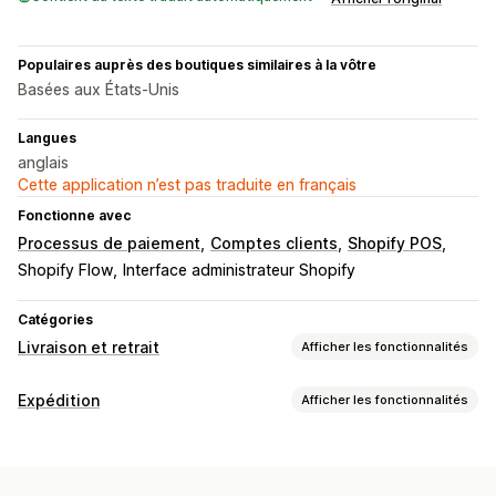
Populaires auprès des boutiques similaires à la vôtre
Basées aux États-Unis
Langues
anglais
Cette application n’est pas traduite en français
Fonctionne avec
Processus de paiement
Comptes clients
Shopify POS
Shopify Flow
Interface administrateur Shopify
Catégories
Livraison et retrait
Afficher les fonctionnalités
Options de livraison
Expédition
Afficher les fonctionnalités
Bloquer des dates
Heures limites
Sélecteur de date
Étiquettes et emballages
Tarifs dynamiques
Limites de commande
Création d’étiquette
Personnalisation d’étiquette
Valeurs minimales
Multi-sites
Temps de préparation