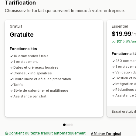
Tarification
Validation de l’adresse
Bordereaux d’expédition
Planification de l’itinéraire
Attribution du conducteur
Choisissez le forfait qui convient le mieux à votre entreprise.
Étiquettes de retour
Emballage
Listes de sélection
Validation de l’adresse
Étiquettes d’expédition
Règles d’expédition
Date de livraison
Messages personnalisés
Gratuit
Essentiel
Synchronisation des commandes
Multilingue
Options de retrait
$19.99
Gratuite
/ 
Sélection du transporteur
Frais d’expédition
À l’extérieur ou en drive
En magasin
Multi-sites
ou $215.89/an
Gestion des expéditions
Temps de préparation
Sélecteur de date
Fonctionnalités
Fonctionnalit
Synchronisation des commandes
Suivi en temps réel
Limites de commande
Planification
Créneaux horaires
10 commandes / mois
250 comman
Notifications par e-mail
1 emplacement
Mises à jour des commandes
Suivi en temps réel
1 emplacem
Dates et créneaux horaires
Validation d
Créneaux indisponibles
Notifications par SMS
Carte des livraisons
Gestion et 
Heure limite et délai de préparation
Notifications par e-mail
Heures d’arrivée estimées
Intégration 
Tarifs
Réductions 
Suivi des commandes
Preuve de livraison
Style de calendrier et multilingue
Assistance 2
Assistance par chat
Optimisation d’itinéraire
Essai gratuit d
Contient du texte traduit automatiquement
Afficher l’original