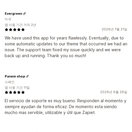
Evergreen
미국
앱 사용 기간 거의 2년
2026년 7월 21일
We have used this app for years flawlessly. Eventually, due to
some automatic updates to our theme that occurred we had an
issue. The support team fixed my issue quickly and we were
back up and running. Thank you so much!
Panem shop
스페인
앱 사용 기간 11일
2026년 6월 26일
El servicio de soporte es muy bueno. Responden al momento y
siempre ayudan de forma eficaz. De momento esta siendo
mucho mas servible, utilizable y útil que Zapiet.