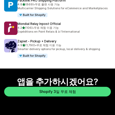
Packlink PRO Shipping Platform
별 5개 중
4.8
(869)
•
무료 플랜 사용 가능
총 리뷰 869개
Multicarrier Shipping Solutions for eCommerce and Marketplaces
Built for Shopify
Mondial Relay Inpost Official
별 5개 중
4.2
(106)
•
무료 체험 이용 가능
총 리뷰 106개
Expéditions en Point Relais & à l'International
Zapiet ‑ Pickup + Delivery
별 5개 중
4.9
(1,790)
•
무료 체험 이용 가능
총 리뷰 1790개
Smarter delivery options for pickup, local delivery & shipping
Built for Shopify
앱을 추가하시겠어요?
Shopify 3일 무료 체험