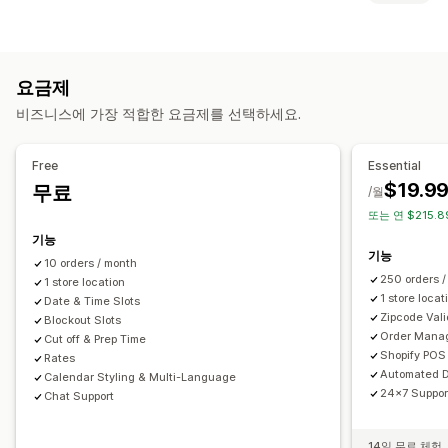
블록 날짜
마감 시간
데이트피커
변동 가격
주문 한도
최소 값
레이블 및 패키지
여러 위치
준비 시간
경로 계획
작업 할당
주소 확인
레이블 생성
레이블 사용자 지정
주소 확인
패킹 슬립
배송 레이블
사용자 지정 메시지
요금제
반품 레이블
패키지
선택 목록
배송 규칙
배송 날짜
픽업 옵션
비즈니스에 가장 적합한 요금제를 선택하세요.
주문 동기화
여러 언어
배송업체 선택
배송료
커브사이드
오프라인 스토어
여러 위치
준비 시간
데이트피커
배송 관리
주문 한도
일정
시간대
Free
Essential
주문 동기화
실시간 추적
이메일 알림
주문 업데이트
$19.9
무료
/월
실시간 추적
또는 연 $215.8
SMS 알림
배송 지도
이메일 알림
ETAs
주문 추적
배송 확인
기능
경로 최적화
기능
10 orders / month
250 orders 
1 store location
1 store locat
Date & Time Slots
Zipcode Vali
Blockout Slots
Order Mana
Cut off & Prep Time
Shopify POS 
Rates
Automated D
Calendar Styling & Multi-Language
24x7 Suppor
Chat Support
14일 무료 체험