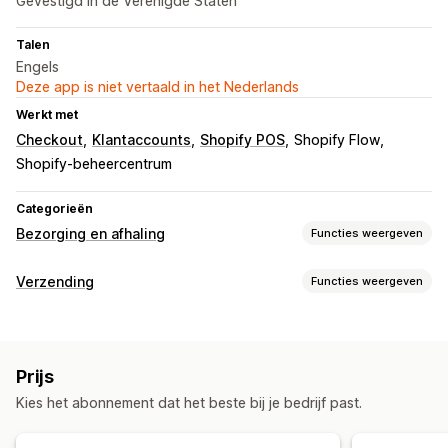
Gevestigd in de Verenigde Staten
Talen
Engels
Deze app is niet vertaald in het Nederlands
Werkt met
Checkout
Klantaccounts
Shopify POS
Shopify Flow
Shopify-beheercentrum
Categorieën
Bezorging en afhaling
Functies weergeven
Bezorgopties
Verzending
Functies weergeven
Datums blokkeren
Uiterste verzendtijden
Datumkiezer
Labels en verpakking
Dynamische tarieven
Limieten voor bestellingen
Labelcreatie
Labelaanpassing
Adresvalidatie
Pakbonnen
Minimumwaarden
Meerdere locaties
Prijs
Retourlabels
Verpakking
Picklijsten
Verzendregels
Voorbereidingstijden
Routeplanning
Kies het abonnement dat het beste bij je bedrijf past.
Leverdatum
Synchronisatie van bestellingen
Toewijzing aan koerier
Adresvalidatie
Verzendlabels
Meerdere talen
Vervoerdersselectie
Verzendtarieven
Aangepaste berichten