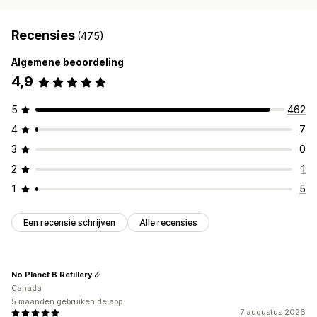
Recensies
(475)
Algemene beoordeling
4,9
5
462
4
7
3
0
2
1
1
5
Een recensie schrijven
Alle recensies
No Planet B Refillery
Canada
5 maanden gebruiken de app
7 augustus 2026