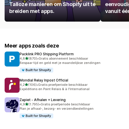
Talloze manieren om Shopify uit te
eenvoudig
breiden met apps.
vanuit éé
Meer apps zoals deze
Packlink PRO Shipping Platform
van 5 sterren
4,8
(870)
•
Gratis abonnement beschikbaar
870 recensies in totaal
Bespaar tijd en geld met je maandelijkse zendingen
Built for Shopify
Mondial Relay Inpost Official
van 5 sterren
4,2
(106)
•
Gratis proefperiode beschikbaar
106 recensies in totaal
Expéditions en Point Relais & à l'International
Zapiet ‑ Afhalen + Levering
van 5 sterren
4,9
(1.795)
•
Gratis proefperiode beschikbaar
1795 recensies in totaal
Plan je afhaal-, bezorg- en verzendbestellingen
Built for Shopify