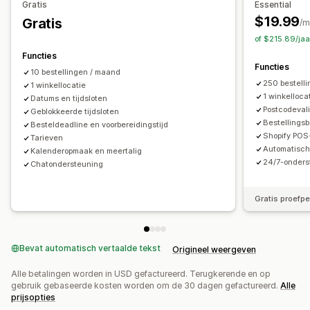
Gratis
Essential
Zendingen beheren
Afhaalopties
$19.99
Gratis
/m
Synchronisatie van bestellingen
Tracking in realtime
Ter plaatse
In de winkel
Meerdere locaties
of $215.89/ja
E-mailmeldingen
Updates van bestellingen
Voorbereidingstijden
Datumkiezer
Functies
Functies
Limieten voor bestellingen
Planning
Tijdvakken
10 bestellingen / maand
250 bestell
1 winkellocatie
Tracking in realtime
1 winkelloca
Datums en tijdsloten
Postcodeval
Geblokkeerde tijdsloten
Sms-meldingen
Bezorgkaart
E-mailmeldingen
ETAs
Bestellings
Besteldeadline en voorbereidingstijd
Bestellingen volgen
Bewijs van bezorging
Shopify POS
Tarieven
Automatisch
Routeoptimalisatie
Kalenderopmaak en meertalig
24/7-onders
Chatondersteuning
Gratis proefp
Bevat automatisch vertaalde tekst
Origineel weergeven
Alle betalingen worden in USD gefactureerd. Terugkerende en op
gebruik gebaseerde kosten worden om de 30 dagen gefactureerd.
Alle
prijsopties