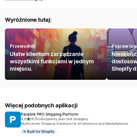
Wyróżnione tutaj:
Przewodnik
Popraw log
Ułatw klientom zarządzanie
Nieskońc
wszystkimi funkcjami w jednym
dostosow
miejscu.
Shopify d
Więcej podobnych aplikacji
Packlink PRO Shipping Platform
na 5 gwiazdek
4,8
(870)
•
Bezpłatny plan jest dostępny
Łączna liczba recenzji: 870
Multicarrier Shipping Solutions for eCommerce and Marketplaces
Built for Shopify