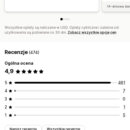
14-dniowa da
Wszystkie opłaty są naliczane w USD. Opłaty cykliczne i zależne od
użytkowania są pobierane co 30 dni.
Zobacz wszystkie opcje cen
Recenzje
(474)
Ogólna ocena
4,9
5
461
4
7
3
0
2
1
1
5
Napisz recenzję
Wszystkie recenzje