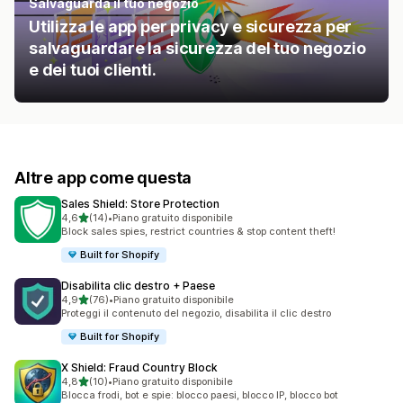
Salvaguarda il tuo negozio
Utilizza le app per privacy e sicurezza per
salvaguardare la sicurezza del tuo negozio
e dei tuoi clienti.
Altre app come questa
Sales Shield: Store Protection
stelle su 5
4,6
(14)
•
Piano gratuito disponibile
14 recensioni totali
Block sales spies, restrict countries & stop content theft!
Built for Shopify
Disabilita clic destro + Paese
stelle su 5
4,9
(76)
•
Piano gratuito disponibile
76 recensioni totali
Proteggi il contenuto del negozio, disabilita il clic destro
Built for Shopify
X Shield: Fraud Country Block
stelle su 5
4,8
(10)
•
Piano gratuito disponibile
10 recensioni totali
Blocca frodi, bot e spie: blocco paesi, blocco IP, blocco bot