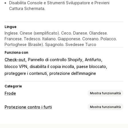
Disabilita Console e Strumenti Sviluppatore e Previeni
Cattura Schermata.
Lingue
Inglese. Cinese (semplificato). Ceco. Danese. Olandese.
Francese. Tedesco. Italiano. Giapponese. Coreano. Polacco.
Portoghese (Brasile). Spagnolo. Svedesee Turco
Funziona con
Check-out
Pannello di controllo Shopify
Antifurto
blocco VPN
disabilita il copia incolla
paese bloccato
proteggere i contenuti
protezione dell'immagine
Categorie
Frode
Mostra funzionalità
Tipi di frode
Protezione contro i furti
Mostra funzionalità
Bot
Chargeback
Account falsi
Pagamenti
Phishing
Risorse protette
Consegna
Descrizioni dei prodotti
Contenuti dei blog
Immagini