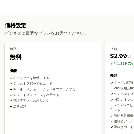
ボット
チャージバック
偽アカウント
決済
フィッシング
配送
保護されたアセット
防止ツール
商品説明
ブログコンテンツ
画像
テキスト
デジタルアセット
注文検証
注文保留
自動キャンセル
カスタムルール
価格設定
ストアデータ
ベストセラー
SEOコンテンツ
販売データ
ブロックリスト
ジオロケーションリダイレクト
本人確認
ビジネスに最適なプランをお選びください。
顧客データ
ウェブサイトのコード
不正注文保険
コンテンツ保護
COD検証
スパムブロック
ブロックされたアクション
ボット検出
AIによる検出
不正注文フィルター
無料
プロ
コピー&ペースト
テキスト選択
画面キャプチャ
画面印刷
自動ワークフロー
$2.99
無料
/月
右クリック
画像のダウンロード
画像の保存
または$29.78
アラートと分析
ドラッグ&ドロップ
要素の検査
ウェブスクレイピング
機能
高リスクアラート
チャージバックアラート
不審な行為
機能
スパイ拡張機能
開発者向けツール
キーボードショートカット
右クリックを無効にする
不正注文通知
チャージバック分析
訪問者分析
リスクレポート
すべての保護
地域アクセス
テキスト選択を無効にする
IPアクセス
電子透かし
著作権メッセージ
アプリ通知
VPN検知とI
キーボードショートカットをブロックする
カスタマイズ
アラートメッセージを表示する
国別ジオブロ
管理者アクセス用リンク
IPアドレス
法務記録
する
訪問者分析機
開発者ツール
即時サポート