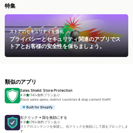
特集
ストアのセキュリティを強化
プライバシーとセキュリティ関連のアプリでス
トアとお客様の安全性を保ちましょう。
類似のアプリ
Sales Shield: Store Protection
5つ星中
4.6
(14)
•
無料プランあり
合計レビュー数：14件
Block sales spies, restrict countries & stop content theft!
Built for Shopify
右クリック + 国を無効にする
5つ星中
4.9
(76)
•
無料プランあり
合計レビュー数：76件
ストアのコンテンツを保護し、右クリックを無効にして国をブロックしま
す