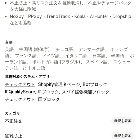
不正防止：高リスク注文を自動取消し、不正やチャージバック
を大幅に削減
NoSpy：PPSpy・TrendTrack・Koala・AliHunter・Dropship
などを遮断
言語
英語、 中国語 (簡体字)、 チェコ語、 デンマーク語、 オランダ
語、 フランス語、 ドイツ語、 イタリア語、 日本語、 韓国語、 ポ
ーランド語、 ポルトガル語 (ブラジル)、 スペイン語、 スウェー
デン語、と トルコ語
連携対象システム・アプリ
チェックアウト
Shopify管理者ページ
Botブロック
IPQualityScore
IPブロック
スパイ拡張機能ブロック
チェックアウト
国ブロック
カテゴリー
不正注文
機能を表示
不正注文タイプ
盗難防止
機能を表示