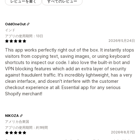
レビューを書く
すべてのレビュー
OddOneOut
インド
アプリの使用期間：13日
2026年5月24日
This app works perfectly right out of the box. It instantly stops
visitors from copying text, saving images, or using keyboard
shortcuts to inspect our code. I also love the built-in bot and
VPN blocking features which add an extra layer of security
against fraudulent traffic. It's incredibly lightweight, has a very
clean interface, and doesn't interfere with the customer
checkout experience at all. Essential app for any serious
Shopify merchant!
NIKOZA
アメリカ合衆国
アプリの使用期間：約1時間
2026年8月7日