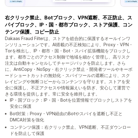
右クリック禁止、Botブロック、VPN遮断、不正防止、ス
パイブロック、IP・国・都市ブロック、ストア保護、コン
テンツ保護、コピー防止
Dakaas Fraud Filterは、ストアを総合的に保護するオールインワ
ンソリューションです。AI搭載の不正検知により、Proxy・VPN・
Torを検出し、IP・都市・国・Bot・スパイ拡張機能をブロックし
ます。都市ごとのアクセス制御で地域を細かく管理し、高リスク
注文は自動キャンセルしてチャージバックを防止します。さら
に、AntiCopy・NoSpy・右クリック禁止・開発者ツールやキーボ
ードショートカットの無効化・スパイツールの遮断により、スク
レイピングや無断コピーからコンテンツを守ります。ストアを安
全に保護し、不正アクセスや情報漏えいを防ぎ、安心して運営で
きる環境を提供します。常に安全を維持します。
IP・国ブロック：IP・国・Botを位置情報でブロックしストアを
安全に保護
Bot対策：Proxy・VPN経由のBotやスパイを遮断し不正と
DMCA対策を強化
コンテンツ保護：右クリック禁止、VPN遮断、不正ダウンロー
ドを防止して保護