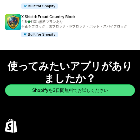
Built for Shopify
X Shield: Fraud Country Block
5つ星中
4.8
(10)
•
無料プランあり
合計レビュー数：10件
不正をブロック：国ブロック・IPブロック・ボット・スパイブロック
Built for Shopify
使ってみたいアプリがあり
ましたか？
Shopifyを3日間無料でお試しください