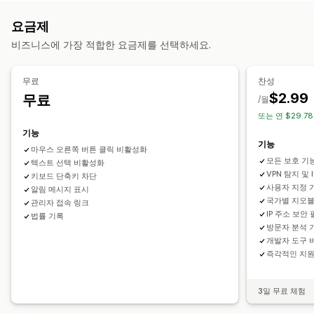
예방 도구
제품 설명
블로그 콘텐츠
이미지
텍스트
디지털 자산
주문 확인
주문 보류
자동 취소
사용자 지정 규칙
차단 목록
요금제
스토어 데이터
베스트셀러
SEO 콘텐츠
판매 데이터
Geolocation 리디렉션
신원 확인
사기 보험
콘텐츠 보호
비즈니스에 가장 적합한 요금제를 선택하세요.
고객 데이터
웹사이트 코드
COD 검증
스팸 차단
봇 탐지
AI-기반 감지
사기 필터
차단된 작업
자동화된 워크플로
무료
찬성
복사 및 붙여넣기
텍스트 선택
화면 캡처
스크린샷
$2.99
무료
/월
알림 및 분석
오른쪽 버튼 클릭
이미지 다운로드
이미지 저장
끌어서 놓기
또는 연 $29.78
고위험 알림
지불 거절 알림
의심스러운 활동
사기 알림
요소 검사
웹 스크래핑
스파이 확장 프로그램
개발자 도구
기능
지불 거절 분석
방문자 분석
위험 보고서
앱 알림
기능
키보드 바로가기
지역 액세스
IP 액세스
워터마크
저작권 메시지
마우스 오른쪽 버튼 클릭 비활성화
모든 보호 기
텍스트 선택 비활성화
VPN 탐지 및 
키보드 단축키 차단
사용자 지정 
알림 메시지 표시
국가별 지오블
관리자 접속 링크
IP 주소 보안
법률 기록
방문자 분석 
개발자 도구 
즉각적인 지
3일 무료 체험