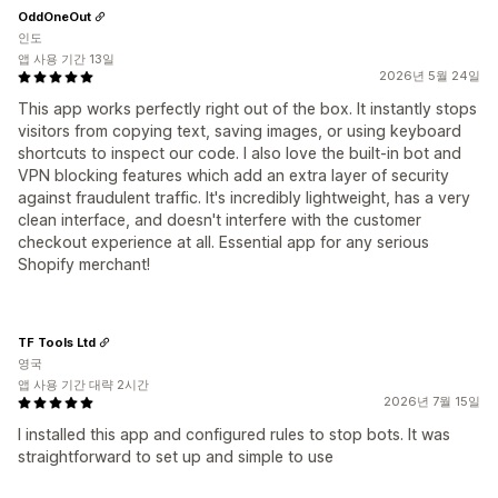
OddOneOut
인도
앱 사용 기간 13일
2026년 5월 24일
This app works perfectly right out of the box. It instantly stops
visitors from copying text, saving images, or using keyboard
shortcuts to inspect our code. I also love the built-in bot and
VPN blocking features which add an extra layer of security
against fraudulent traffic. It's incredibly lightweight, has a very
clean interface, and doesn't interfere with the customer
checkout experience at all. Essential app for any serious
Shopify merchant!
TF Tools Ltd
영국
앱 사용 기간 대략 2시간
2026년 7월 15일
I installed this app and configured rules to stop bots. It was
straightforward to set up and simple to use