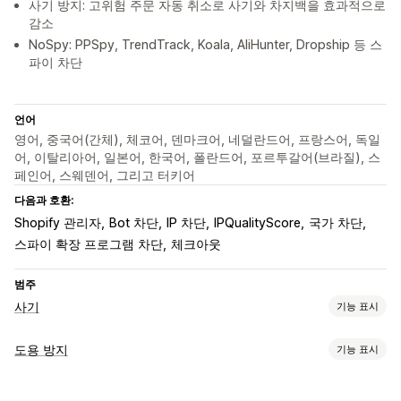
사기 방지: 고위험 주문 자동 취소로 사기와 차지백을 효과적으로
감소
NoSpy: PPSpy, TrendTrack, Koala, AliHunter, Dropship 등 스
파이 차단
언어
영어, 중국어(간체), 체코어, 덴마크어, 네덜란드어, 프랑스어, 독일
어, 이탈리아어, 일본어, 한국어, 폴란드어, 포르투갈어(브라질), 스
페인어, 스웨덴어, 그리고 터키어
다음과 호환:
Shopify 관리자
Bot 차단
IP 차단
IPQualityScore
국가 차단
스파이 확장 프로그램 차단
체크아웃
범주
사기
기능 표시
사기 유형
도용 방지
기능 표시
봇
지불 거절
사기 계정
결제
피싱
배송
보호된 자산