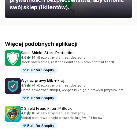
swój sklep (i klientów).
Więcej podobnych aplikacji
Sales Shield: Store Protection
na 5 gwiazdek
4,6
(14)
•
Bezpłatny plan jest dostępny
Łączna liczba recenzji: 14
Block sales spies, restrict countries & stop content theft!
Built for Shopify
Wyłącz prawy klik + kraj
na 5 gwiazdek
4,9
(74)
•
Bezpłatny plan jest dostępny
Łączna liczba recenzji: 74
Chroń zawartość sklepu, wyłącz kliknięcie prawym przyciskiem
Built for Shopify
X Shield Fraud Filter IP Block
na 5 gwiazdek
4,8
(10)
•
Bezpłatny plan jest dostępny
Łączna liczba recenzji: 10
Blokuj oszustwa dzięki blokadzie krajów, IP i botów
Built for Shopify