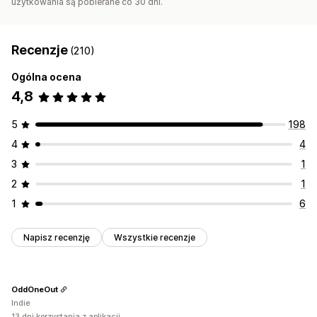
użytkowania są pobierane co 30 dni.
Recenzje
(210)
Ogólna ocena
4,8
5
198
4
4
3
1
2
1
1
6
Napisz recenzję
Wszystkie recenzje
OddOneOut
Indie
13 dni korzystania z aplikacji