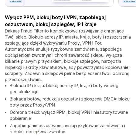
Wyłącz PPM, blokuj boty i VPN, zapobiegaj
oszustwom, blokuj szpiegów, IP i kraje
Dakaas Fraud Filter to kompleksowe rozwiązanie chroniące
Twój sklep. Blokuje adresy IP, miasta, kraje, boty i rozszerzenia
szpiegujące dzięki wykrywaniu Proxy, VPN i Tor.
Automatycznie anuluje ryzykowne zamówienia, zapobiega
obciążeniom zwrotnym i chroni zawartość sklepu: wyłącza
klikanie prawym przyciskiem, blokuje szpiegów, narzędzia
inspekcji i skróty klawiaturowe, aby powstrzymać kopiowanie i
scrapery. Zapewnia sklepowi pełne bezpieczeństwo i ochronę
przed oszustwami.
Blokada IP i kraju: blokuj adresy IP, kraje i boty według
geolokalizacji
Blokada botów, redukcja oszustw i zgłoszenia DMCA: blokuj
boty przez Proxy/VPN
Ochrona treści: wyłącz PPM, blokuj VPN i nieautoryzowane
pobieranie
Zapobieganie oszustwom: anuluj ryzykowne zamówienia i
redukuj obciążenia zwrotne