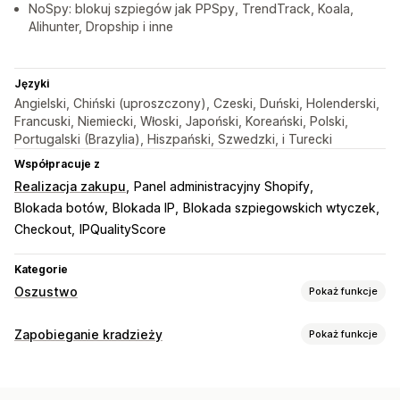
NoSpy: blokuj szpiegów jak PPSpy, TrendTrack, Koala,
Alihunter, Dropship i inne
Języki
Angielski, Chiński (uproszczony), Czeski, Duński, Holenderski,
Francuski, Niemiecki, Włoski, Japoński, Koreański, Polski,
Portugalski (Brazylia), Hiszpański, Szwedzki, i Turecki
Współpracuje z
Realizacja zakupu
Panel administracyjny Shopify
Blokada botów
Blokada IP
Blokada szpiegowskich wtyczek
Checkout
IPQualityScore
Kategorie
Oszustwo
Pokaż funkcje
Typy oszustw
Zapobieganie kradzieży
Pokaż funkcje
Boty
Obciążenia zwrotne
Fałszywe konta
Płatności
Zasoby chronione
Phishing
Dostawa
Opisy produktów
Zawartość bloga
Obrazy
Tekst