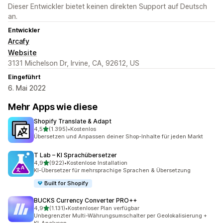
Dieser Entwickler bietet keinen direkten Support auf Deutsch
an.
Entwickler
Arcafy
Website
3131 Michelson Dr, Irvine, CA, 92612, US
Eingeführt
6. Mai 2022
Mehr Apps wie diese
Shopify Translate & Adapt
von 5 Sternen
4,5
(1.395)
•
Kostenlos
1395 Rezensionen insgesamt
Übersetzen und Anpassen deiner Shop-Inhalte für jeden Markt
T Lab – KI Sprachübersetzer
von 5 Sternen
4,9
(922)
•
Kostenlose Installation
922 Rezensionen insgesamt
KI-Übersetzer für mehrsprachige Sprachen & Übersetzung
Built for Shopify
BUCKS Currency Converter PRO++
von 5 Sternen
4,9
(1.131)
•
Kostenloser Plan verfügbar
1131 Rezensionen insgesamt
Unbegrenzter Multi-Währungsumschalter per Geolokalisierung +