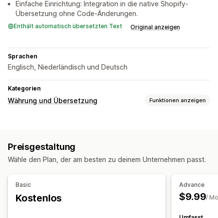
Einfache Einrichtung: Integration in die native Shopify-
Übersetzung ohne Code-Änderungen.
Enthält automatisch übersetzten Text
Original anzeigen
Sprachen
Englisch, Niederländisch und Deutsch
Kategorien
Währung und Übersetzung
Funktionen anzeigen
Währungsumrechnung
Mehrere Währungen
Preisgestaltung
Übersetzungen
Wähle den Plan, der am besten zu deinem Unternehmen passt.
Automatische Synchronisierung von Übersetzungen
Manuelle Übersetzung
Basic
Advance
$9.99
Kostenlos
/ M
Umfasst