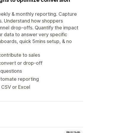
eekly & monthly reporting. Capture
es. Understand how shoppers
unnel drop-offs. Quantify the impact
ur data to answer very specific
boards, quick 5mins setup, & no
ntribute to sales
onvert or drop-off
 questions
utomate reporting
s CSV or Excel