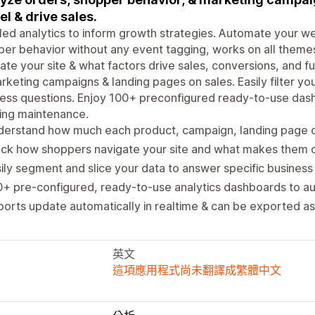
el & drive sales.
led analytics to inform growth strategies. Automate your w
er behavior without any event tagging, works on all them
ate your site & what factors drive sales, conversions, and f
rketing campaigns & landing pages on sales. Easily filter yo
ess questions. Enjoy 100+ preconfigured ready-to-use dash
ing maintenance.
erstand how much each product, campaign, landing page co
ck how shoppers navigate your site and what makes them c
ily segment and slice your data to answer specific business
+ pre-configured, ready-to-use analytics dashboards to a
orts update automatically in realtime & can be exported a
英文
這項應用程式尚未翻譯成繁體中文