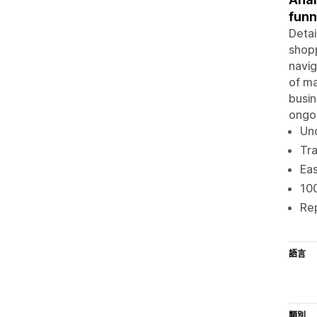
funn
Detai
shopp
navig
of ma
busin
ongo
Und
Tra
Eas
100
Rep
語言
類別