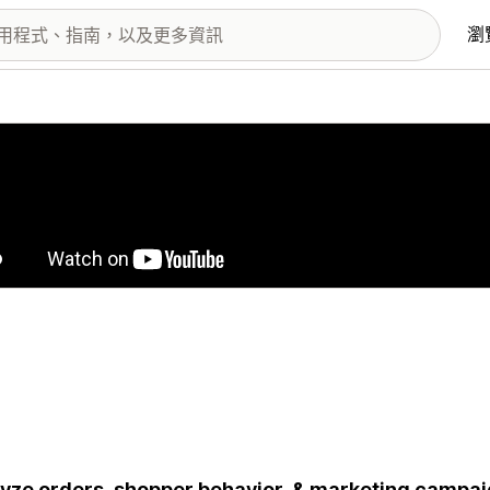
瀏
圖片圖庫
yze orders, shopper behavior, & marketing campai