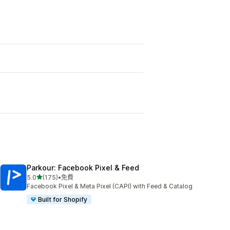
Parkour: Facebook Pixel & Feed
滿分 5 顆星
5.0
(175)
•
免費
共有 175 則評價
Facebook Pixel & Meta Pixel (CAPI) with Feed & Catalog
Built for Shopify