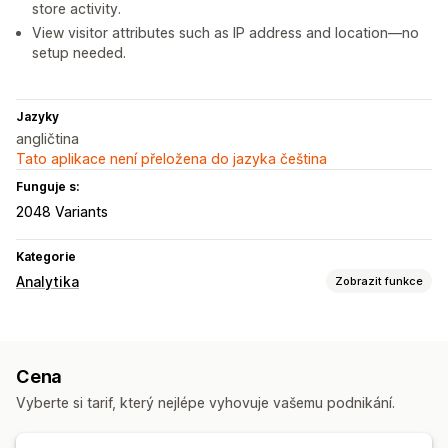
store activity.
View visitor attributes such as IP address and location—no
setup needed.
Jazyky
angličtina
Tato aplikace není přeložena do jazyka čeština
Funguje s:
2048 Variants
Kategorie
Analytika
Zobrazit funkce
Chování zákazníků
Sledování v reálném čase
Sledování aktivit
Cena
Sledování událostí
Zobrazení stránky
IP návštěvníka
Vyberte si tarif, který nejlépe vyhovuje vašemu podnikání.
Marketing a prodej
Analytika pokladny
Analýza trychtýřů