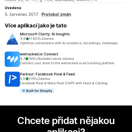
Uvedena
5. červenec 2017 ·
Protokol změn
Více aplikací jako je tato
Microsoft Clarity: AI Insights
z 5 hvězd
4,6
(1 801)
•
Zdarma
Celkový počet recenzí: 1801
Optimize conversions with AI analytics, recordings, heatmaps
wetracked.io Connect
z 5 hvězd
4,7
(99)
•
Zkušební verze zdarma
Celkový počet recenzí: 99
Connect your store to the wetracked.io ad tracking platform
Parkour: Facebook Pixel & Feed
z 5 hvězd
5,0
(175)
•
Zdarma
Celkový počet recenzí: 175
Facebook Pixel & Meta Pixel (CAPI) with Feed & Catalog
Built for Shopify
Chcete přidat nějakou