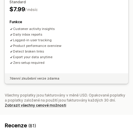
Standard
$7.99
Vizuály a výkazy
/ měsíc
Panel analytiky
Export dat
Historická analýza
Funkce
Customer activity insights
Daily inbox reports
Logged-in user tracking
Product performance overview
Detect broken links
Export your data anytime
Zero setup required
7denní zkušební verze zdarma
Všechny poplatky jsou fakturovány v měně USD. Opakované poplatky
a poplatky založené na použití jsou fakturovány každých 30 dní.
Zobrazit všechny cenové možnosti
Recenze
(81)