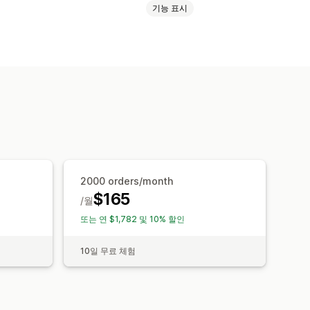
기능 표시
환
사용자 지정 보고서
급액
판매세 매핑
은행 조정
2000 orders/month
$165
/월
또는 연 $1,782 및 10% 할인
10일 무료 체험