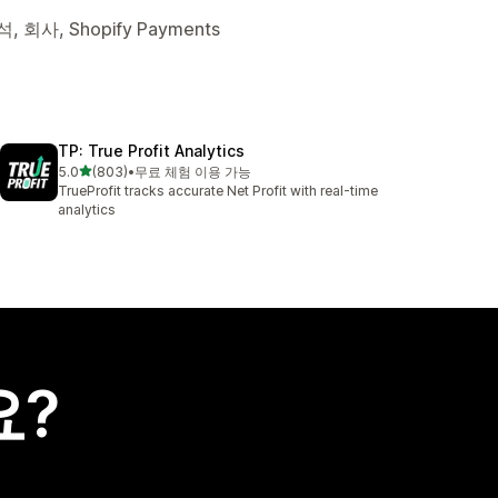
회사, Shopify Payments
TP: True Profit Analytics
별 5개 중
5.0
(803)
•
무료 체험 이용 가능
총 리뷰 803개
TrueProfit tracks accurate Net Profit with real-time
analytics
요?