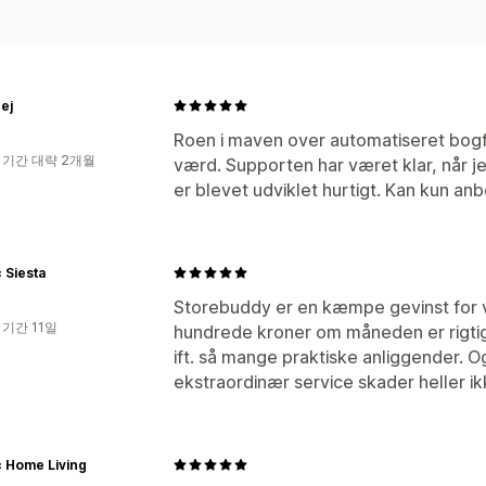
ej
Roen i maven over automatiseret bogfø
 기간 대략 2개월
værd. Supporten har været klar, når j
er blevet udviklet hurtigt. Kan kun an
 Siesta
Storebuddy er en kæmpe gevinst for vi
 기간 11일
hundrede kroner om måneden er rigtig 
ift. så mange praktiske anliggender. O
ekstraordinær service skader heller ik
 Home Living