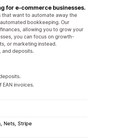
ng for e-commerce businesses.
 that want to automate away the
lly automated bookkeeping. Our
finances, allowing you to grow your
esses, you can focus on growth-
cts, or marketing instead.
 and deposits.
deposits.
f EAN invoices.
a
Nets
Stripe