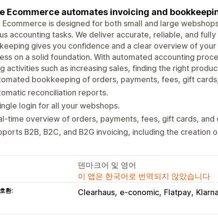
e Ecommerce automates invoicing and bookkeepi
 Ecommerce is designed for both small and large webshops
us accounting tasks. We deliver accurate, reliable, and fu
eeping gives you confidence and a clear overview of your 
ess on a solid foundation. With automated accounting proc
ng activities such as increasing sales, finding the right produ
omated bookkeeping of orders, payments, fees, gift cards,
omatic reconciliation reports.
ingle login for all your webshops.
l-time overview of orders, payments, fees, gift cards, and 
ports B2B, B2C, and B2G invoicing, including the creation o
덴마크어 및 영어
이 앱은 한국어로 번역되지 않았습니다
호환:
Clearhaus
e-conomic
Flatpay
Klarn