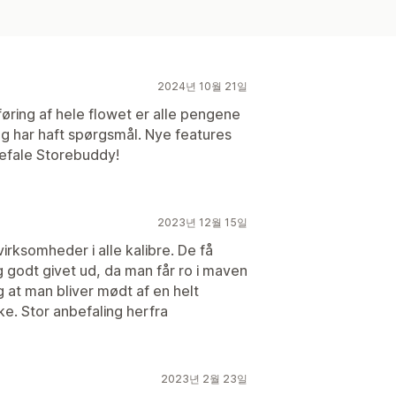
2024년 10월 21일
ring af hele flowet er alle pengene
eg har haft spørgsmål. Nye features
befale Storebuddy!
2023년 12월 15일
rksomheder i alle kalibre. De få
godt givet ud, da man får ro i maven
g at man bliver mødt af en helt
ke. Stor anbefaling herfra
2023년 2월 23일