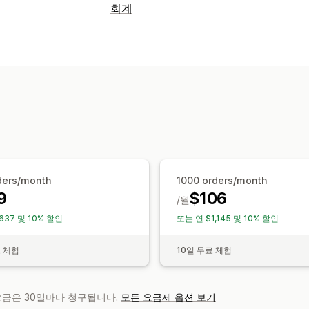
회계
재무 보고서
판매액 및 환불액
판매세
반품 또는 교
재무 운영
청구서 및 인보이스 발행
미수금
자동 데이터 동기화
일일 판매 요약
주문 세부 정보
거래
지
내역 데이터 가져오기
ders/month
1000 orders/month
9
$106
/월
637 및 10% 할인
또는 연 $1,145 및 10% 할인
료 체험
10일 무료 체험
 요금은 30일마다 청구됩니다.
모든 요금제 옵션 보기