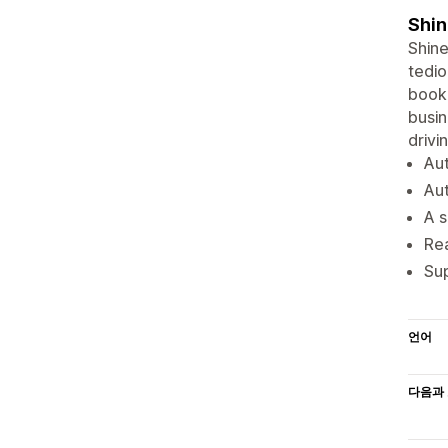
Shin
Shine
tedio
bookk
busin
drivi
Aut
Aut
A s
Rea
Sup
언어
다음과 