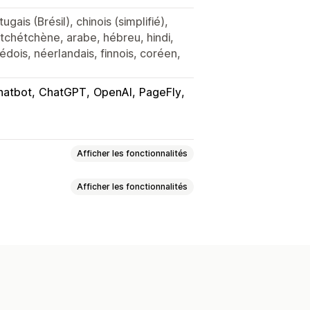
ugais (Brésil), chinois (simplifié),
, tchétchène, arabe, hébreu, hindi,
édois, néerlandais, finnois, coréen,
hatbot
ChatGPT
OpenAI
PageFly
Afficher les fonctionnalités
Afficher les fonctionnalités
ur avec fonction de glisser-déposer
 et exportation
URL personnalisée
Balises
FAQ
Importation et exportation
nalisés
Page de produit
es instantanées