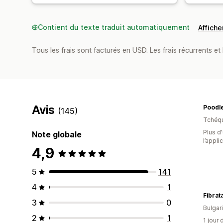
Contient du texte traduit automatiquement
Afficher
Tous les frais sont facturés en USD. Les frais récurrents et 
Avis
Poodl
(145)
Tchéq
Plus d'
Note globale
l’appli
4,9
5
141
4
1
Fibrat
3
0
Bulgar
2
1
1 jour 