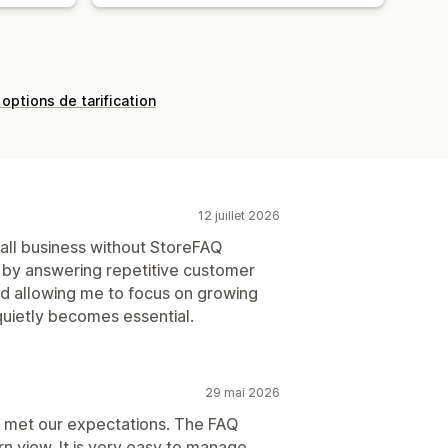
 options de tarification
12 juillet 2026
mall business without StoreFAQ
 by answering repetitive customer
nd allowing me to focus on growing
 quietly becomes essential.
29 mai 2026
one met our expectations. The FAQ
n view. It is very easy to manage.