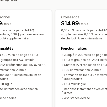
SEO
Optimisation pour le format mobile
P
Liens internes
Optimisation d’URL
CSS personnalisées
ionnel
Croissance
9
$14.99
/ mois
/ mois
 par vue de page de FAQ
0,0075 $ par vue de page de FA
ntaire, 0,30 $ par conversation
supplémentaire, 0,30 $ par conv
ot IA supplémentaire
de chatbot IA supplémentaire
nnalités
Fonctionnalités
à 500 vues de page de FAQ
Jusqu’à 2 000 vues de page d
 groupes de FAQ illimités
FAQ et groupes de FAQ illimité
t IA et rédaction de FAQ avec l’IA
Chatbot IA et rédaction de FAQ 
versations IA/mois
100 conversations IA/mois
ion de l’IA sur un maximum de
Formation de l’IA sur un maxi
oduits
300 produits
ltilingue
FAQ multilingue
e instantanée avec chat en
Réponse instantanée avec chat
direct
ance dédiée
Assistance dédiée