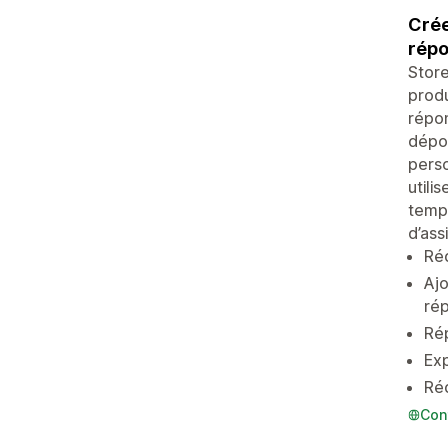
Crée
répo
Store
produ
répon
dépos
perso
utili
temps
d’ass
Réd
Aj
ré
Rép
Exp
Réd
Con