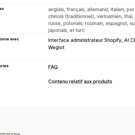
es
anglais, français, allemand, italien, port
chinois (traditionnel), vietnamien, thaï
russe, polonais, roumain, espagnol, su
japonais, et turc
ionne avec
Interface administrateur Shopify
AI C
Weglot
ories
FAQ
Outils d’édition
Contenu relatif aux produits
HTML
Éditeur de texte enrichi
Édite
Types de contenus
Génération basée sur l’IA
Importation
Descriptions
Titres
Images
Vidéos
Multilingue
Création de contenu
Options d’affichage
Génération basée sur l’IA
Multilingue
Accordions
Onglets
Modèles person
ntreprise.
Page de collection
Page FAQ
Répons