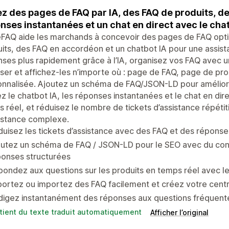
z des pages de FAQ par IA, des FAQ de produits, d
nses instantanées et un chat en direct avec le chat
FAQ aide les marchands à concevoir des pages de FAQ opti
its, des FAQ en accordéon et un chatbot IA pour une assist
ses plus rapidement grâce à l’IA, organisez vos FAQ avec un 
er et affichez-les n’importe où : page de FAQ, page de pro
nnalisée. Ajoutez un schéma de FAQ/JSON-LD pour améliorer 
sez le chatbot IA, les réponses instantanées et le chat en d
 réel, et réduisez le nombre de tickets d’assistance répétit
istance complexe.
uisez les tickets d’assistance avec des FAQ et des réponse
outez un schéma de FAQ / JSON-LD pour le SEO avec du con
ponses structurées
ondez aux questions sur les produits en temps réel avec le 
ortez ou importez des FAQ facilement et créez votre centr
igez instantanément des réponses aux questions fréquentes 
tient du texte traduit automatiquement
Afficher l’original