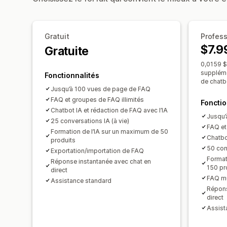
Gratuit
Profess
$7.9
Gratuite
0,0159 $
suppléme
Fonctionnalités
de chatb
Jusqu’à 100 vues de page de FAQ
FAQ et groupes de FAQ illimités
Fonctio
Chatbot IA et rédaction de FAQ avec l’IA
Jusqu’
25 conversations IA (à vie)
FAQ et
Formation de l’IA sur un maximum de 50
Chatbo
produits
50 con
Exportation/importation de FAQ
Format
Réponse instantanée avec chat en
150 pr
direct
FAQ mu
Assistance standard
Répons
direct
Assist