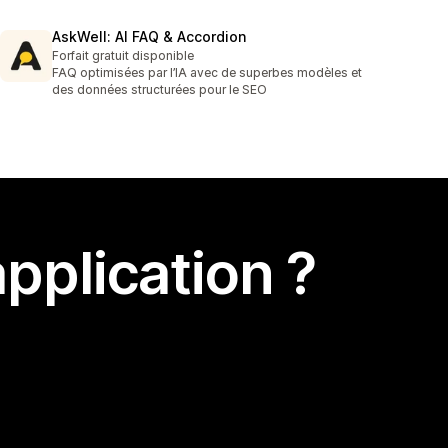
AskWell: AI FAQ & Accordion
Forfait gratuit disponible
FAQ optimisées par l’IA avec de superbes modèles et
des données structurées pour le SEO
pplication ?