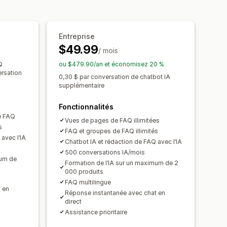
olice et couleur personnalisées
Entreprise
$49.99
/ mois
Q
ou $479.90/an et économisez 20 %
ersation
0,30 $ par conversation de chatbot IA
supplémentaire
Fonctionnalités
e FAQ
Vues de pages de FAQ illimitées
s
FAQ et groupes de FAQ illimités
avec l’IA
Chatbot IA et rédaction de FAQ avec l’IA
500 conversations IA/mois
mum de
Formation de l’IA sur un maximum de 2
000 produits
FAQ multilingue
 en
Réponse instantanée avec chat en
direct
Assistance prioritaire