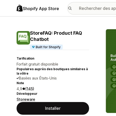
Shopify App Store
Galer
StoreFAQ: Product FAQ
Chatbot
Built for Shopify
Tarification
Forfait gratuit disponible
Populaires auprès des boutiques similaires à
la vôtre
Basées aux États-Unis
Note
4,9
(145)
Développeur
Storeware
Installer