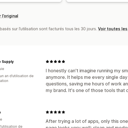
 l’original
basés sur l’utilisation sont facturés tous les 30 jours.
Voir toutes les
e Supply
uie
I honestly can't imagine running my s
un an d’utilisation de
anymore. It helps me every single day
cation
questions, saving me hours of work a
my brand. It's one of those tools that
a
ie
After trying a lot of apps, only this 
d’utilisation de
page looks very well: clean and moder