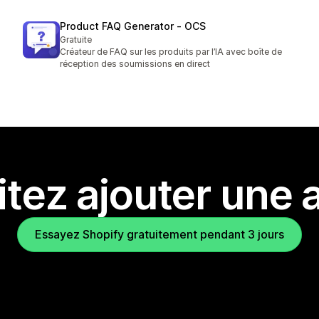
Product FAQ Generator ‑ OCS
Gratuite
Créateur de FAQ sur les produits par l’IA avec boîte de
réception des soumissions en direct
tez ajouter une a
Essayez Shopify gratuitement pendant 3 jours