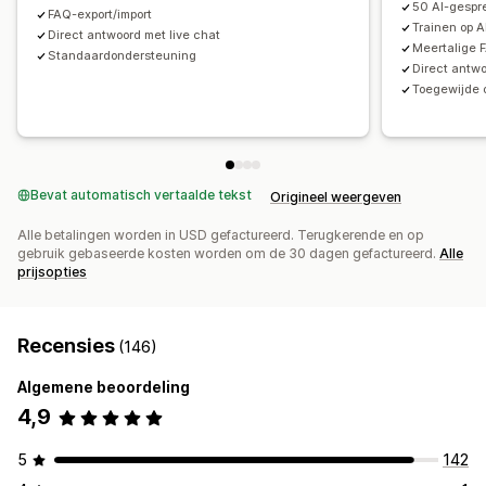
50 AI-gesp
FAQ-export/import
Trainen op A
Direct antwoord met live chat
Meertalige 
Standaardondersteuning
Direct antwo
Toegewijde 
Bevat automatisch vertaalde tekst
Origineel weergeven
Alle betalingen worden in USD gefactureerd. Terugkerende en op
gebruik gebaseerde kosten worden om de 30 dagen gefactureerd.
Alle
prijsopties
Recensies
(146)
Algemene beoordeling
4,9
5
142