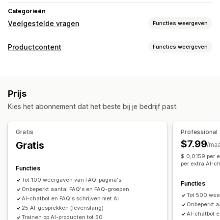
Categorieën
Veelgestelde vragen
Functies weergeven
Bewerkingstools
Productcontent
Functies weergeven
HTML
RTF-editor
Drag-and-drop-editor
AI-generatie
Contenttypes
Importeren en exporteren
Aangepaste URL
Beschrijvingen
Titels
Afbeeldingen
Video's
Tags
Meerdere talen
Prijs
Veelgestelde vragen
Weergaveopties
Kies het abonnement dat het beste bij je bedrijf past.
Contentontwikkeling
Accordeons
Tabbladen
Eigen templates
Productpagina
AI-generatie
Meerdere talen
Importeren en exporteren
Collectiepagina
Pagina met veelgestelde vragen
Gratis
Professional
Directe antwoorden
Mobiel responsief
$7.99
Gratis
SEO
/ma
Aangepast lettertype en kleur
Aangepaste CSS
$ 0,0159 per 
Interne links
URL-optimalisatie
per extra AI-c
Functies
Tot 100 weergaven van FAQ-pagina's
Functies
Onbeperkt aantal FAQ's en FAQ-groepen
Tot 500 wee
AI-chatbot en FAQ's schrijven met AI
Onbeperkt a
25 AI-gesprekken (levenslang)
AI-chatbot e
Trainen op AI-producten tot 50