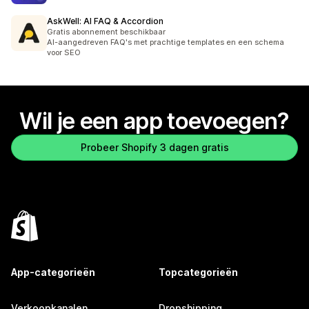
AskWell: AI FAQ & Accordion
Gratis abonnement beschikbaar
AI-aangedreven FAQ's met prachtige templates en een schema
voor SEO
Wil je een app toevoegen?
Probeer Shopify 3 dagen gratis
App-categorieën
Topcategorieën
Verkoopkanalen
Dropshipping