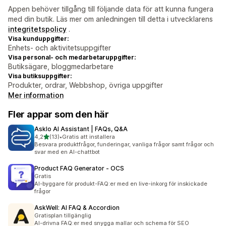
Appen behöver tillgång till följande data för att kunna fungera
med din butik. Läs mer om anledningen till detta i utvecklarens
integritetspolicy
.
Visa kunduppgifter:
Enhets- och aktivitetsuppgifter
Visa personal- och medarbetaruppgifter:
Butiksägare, bloggmedarbetare
Visa butiksuppgifter:
Produkter, ordrar, Webbshop, övriga uppgifter
Mer information
Fler appar som den här
Asklo AI Assistant | FAQs, Q&A
av 5 stjärnor
4,2
(13)
•
Gratis att installera
13 recensioner totalt
Besvara produktfrågor, funderingar, vanliga frågor samt frågor och
svar med en AI-chattbot
Product FAQ Generator ‑ OCS
Gratis
AI-byggare för produkt-FAQ:er med en live-inkorg för inskickade
frågor
AskWell: AI FAQ & Accordion
Gratisplan tillgänglig
AI-drivna FAQ:er med snygga mallar och schema för SEO