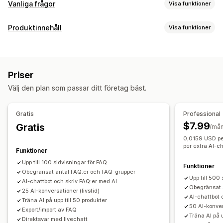
Vanliga frågor
Visa funktioner
Redigeringsverktyg
Produktinnehåll
Visa funktioner
HTML
RTF-redigerare
Dra och släpp-redigerare
Innehållstyper
AI-generering
Import och export
Anpassad URL
Beskrivningar
Titlar
Bilder
Videor
Taggar
Flera språk
Priser
Vanliga frågor (FAQ)
Visningsalternativ
Välj den plan som passar ditt företag bäst.
Skapande av innehåll
Dragspelsmeny
Flikar
Anpassade mallar
Produktsidor
AI-generering
Flera språk
Import och export
Samlingssida
Sida för vanliga frågor
Snabbsvar
Gratis
Professional
Mobilanpassning
Anpassade teckensnitt och färger
$7.99
Gratis
SEO
/må
Anpassad CSS
0,0159 USD per
Intern länkning
URL-optimering
per extra AI-c
Funktioner
Upp till 100 sidvisningar för FAQ
Funktioner
Obegränsat antal FAQ:er och FAQ-grupper
Upp till 500
AI-chattbot och skriv FAQ:er med AI
Obegränsat 
25 AI-konversationer (livstid)
AI-chattbot 
Träna AI på upp till 50 produkter
50 AI-konve
Export/import av FAQ
Träna AI på u
Direktsvar med livechatt