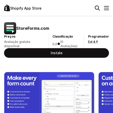
Shopify App Store
StoreForms.com
Preços
Classificação
Programador
Avaliação gratuita
(0
Edi & P
0,0
disponível
Avaliações)
Instale