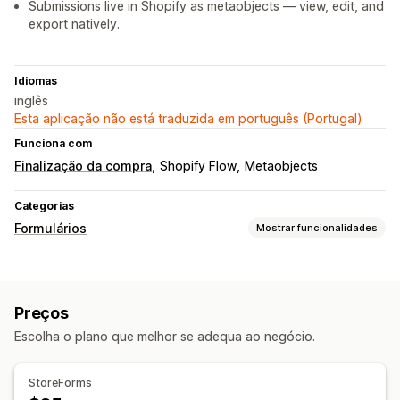
Submissions live in Shopify as metaobjects — view, edit, and
export natively.
Idiomas
inglês
Esta aplicação não está traduzida em português (Portugal)
Funciona com
Finalização da compra
Shopify Flow
Metaobjects
Categorias
Formulários
Mostrar funcionalidades
Tipos de formulário
Aplicações
Reservas
Contactos
Personalizado
Preços
Feedback
Carregamento de ficheiros
Newsletters
Escolha o plano que melhor se adequa ao negócio.
Encomendas
Cotações de preços
Registos
Inquéritos
Venda grossista
StoreForms
Personalização