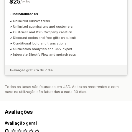
$25
/ mês
Editor de arrastar e largar
Tipo de letra e cor
Campos personalizados
CSS personalizado
Funcionalidades
Formulários incorporados
Unlimited custom forms
Multilingue
Lógica dinâmica
Unlimited submissions and customers
Lógica condicional
Caixa de verificação do RGPD
Customer and B2B Company creation
Discount codes and free gifts on submit
Gestão de dados
Conditional logic and translations
Respostas por e-mail
Exportação de dados
Dashboard
Submission analytics and CSV export
Integrate Shopify Flow and metaobjects
Histórico
Análise de dados
Avaliação gratuita de 7 dia
Todas as taxas são faturadas em USD. As taxas recorrentes e com
base na utilização são faturadas a cada 30 dias.
Avaliações
Avaliação geral
0