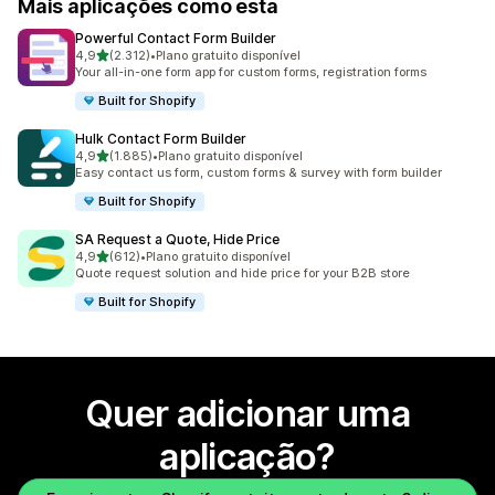
Mais aplicações como esta
Powerful Contact Form Builder
de 5 estrelas
4,9
(2.312)
•
Plano gratuito disponível
2312 total de avaliações
Your all-in-one form app for custom forms, registration forms
Built for Shopify
Hulk Contact Form Builder
de 5 estrelas
4,9
(1.885)
•
Plano gratuito disponível
1885 total de avaliações
Easy contact us form, custom forms & survey with form builder
Built for Shopify
SA Request a Quote, Hide Price
de 5 estrelas
4,9
(612)
•
Plano gratuito disponível
612 total de avaliações
Quote request solution and hide price for your B2B store
Built for Shopify
Quer adicionar uma
aplicação?