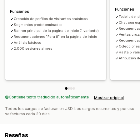
Ofertas y recomendaciones
Recomendaciones de productos
Funciones
Funciones
Compras conjuntas frecuentes
Recomendaciones de IA
Todo lo del p
Creación de perfiles de visitantes anónimos
Chat con es
Segmentos predeterminados
Informes y estadísticas
Recomendaci
Banner principal de la página de inicio (1 variante)
Ventas cruza
Prueba A/B
Recomendaciones "Para ti" en la página de inicio
Tasas de clics
Tasas de conversión
Recomendac
Análisis básicos
Rendimiento de recomendaciones
Colecciones
2.000 sesiones al mes
Hasta 5 vari
Atribución d
Contiene texto traducido automáticamente
Mostrar original
Todos los cargos se facturan en USD. Los cargos recurrentes y por uso
se facturan cada 30 días.
Reseñas