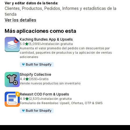
Ver y editar datos de la tienda:
Clientes, Productos, Pedidos, Informes y estadísticas de la
tienda
Ver los detalles
Más aplicaciones como esta
Kaching Bundles App & Upsells
de 5 estrellas
5.0
(5,099)
•
Instalación gratuita
5099 reseñas en total
Aumenta el valor promedio del pedido con descuentos por
cantidad, paquetes de productos y la aplicación de ventas
adicionales
Built for Shopify
Shopify Collective
de 5 estrellas
4.4
(359)
•
Gratis
359 reseñas en total
Vende nuevos productos sin inventario
Releasit COD Form & Upsells
de 5 estrellas
4.9
(2,531)
•
Instalación gratuita
2531 reseñas en total
Formulario de Reembolso: Upsell, Ofertas, OTP & SMS
Built for Shopify