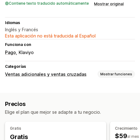
Contiene texto traducido automáticamente
Mostrar original
Idiomas
Inglés y Francés
Esta aplicación no está traducida al Español
Funciona con
Pago
Klaviyo
Categorías
Ventas adicionales y ventas cruzadas
Mostrar funciones
Personalización
Venta adicional en el carrito
Precios
Venta adicional en la página de producto
Elige el plan que mejor se adapte a tu negocio.
Venta adicional en la página de agradecimiento
Ventanas emergentes
Editor de arrastrar y soltar
Gratis
Crecimiento
Múltiples idiomas
Reglas personalizadas
$59
Gratis
al mes