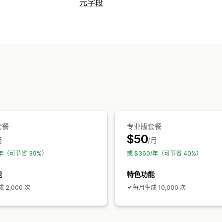
内容类型
元字段
描述
标题
SEO 描述
SEO 标题
替代
元字段类型
内容创作
产品
元对象
AI 生成
批量编辑
管理工具
搜索引擎优化 (SEO)
批量导入和导出
元字段编辑器
自动优化
套餐
专业版套餐
$50
月
/月
0/年（可节省 39%）
或 $360/年（可节省 40%）
能
特色功能
 2,000 次
每月生成 10,000 次