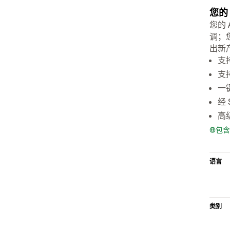
您的
您的
调；
出新
支
支
一
经
高
包含
语言
类别