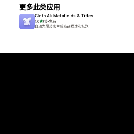
更多此类应用
Cloth AI: Metafields & Titles
星（满分 5 星）
1.0
(1)
•
免费
总共 1 条评论
自动为服装店生成商品描述和标题