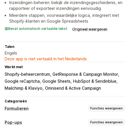
Inzendingen beheren: bekijk de inzendingsgeschiedenis, en
rapporteer of exporteer inzendingen eenvoudig
Meerdere stappen, voorwaardelijke logica, integreert met
Shopify-klanten en Google Spreadsheets
Bevat automatisch vertaalde tekst
Origineel weergeven
Talen
Engels
Deze app is niet vertaald in het Nederlands
Werkt met
Shopify-beheercentrum
GetResponse & Campaign Monitor
Google reCaptcha
Google Sheets
HubSpot & Sendinblue
Mailchimp & Klaviyo
Omnisend & Active Campaign
Categorieën
Formulieren
Functies weergeven
Formuliertypen
Pop-ups
Functies weergeven
Aanmeldingen
Boekingen
Contact
Aangepast
Feedback