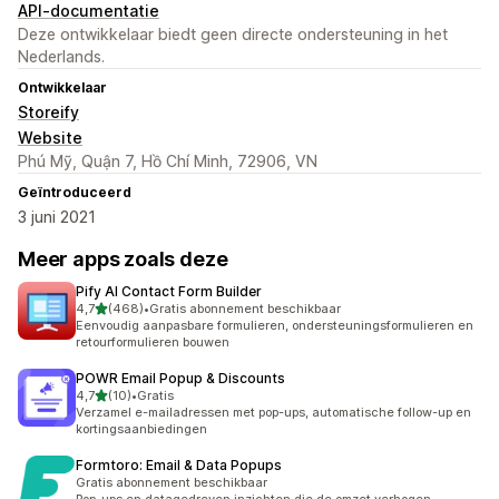
API-documentatie
Deze ontwikkelaar biedt geen directe ondersteuning in het
Nederlands.
Ontwikkelaar
Storeify
Website
Phú Mỹ, Quận 7, Hồ Chí Minh, 72906, VN
Geïntroduceerd
3 juni 2021
Meer apps zoals deze
Pify AI Contact Form Builder
van 5 sterren
4,7
(468)
•
Gratis abonnement beschikbaar
468 recensies in totaal
Eenvoudig aanpasbare formulieren, ondersteuningsformulieren en
retourformulieren bouwen
POWR Email Popup & Discounts
van 5 sterren
4,7
(10)
•
Gratis
10 recensies in totaal
Verzamel e-mailadressen met pop-ups, automatische follow-up en
kortingsaanbiedingen
Formtoro: Email & Data Popups
Gratis abonnement beschikbaar