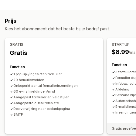
Soorten pop-ups
Bestanden uploaden
Meerdere stappen
Nieuwsbrieven
Uitverkooppop-ups
E-mailpop-ups
Nieuwsbrieven
Pop-ups
Registraties
Enquêtes
Groothandel
Prijs
Formulieren
Enquêtes
Pop-ups op maat
Aanpassing
Kies het abonnement dat het beste bij je bedrijf past.
Pop-ups beheren
Drag-and-drop-editor
Lettertype en kleur
Bewerkingstool
Templates
Aangepaste lettertypen
Aangepaste velden
Aangepaste CSS
GRATIS
STARTUP
Vertaling
Lijst voor e-mailverzameling
Triggers en regels
Aangepaste JavaScript
Ingesloten formulieren
$8.99
Gratis
/ma
Automatiseringen
Analytics
Tracking
E-mailtemplates
Meerdere talen
Dynamische logica
Functies
Voorwaardelijke logica
Functies
3 formuliere
1 pop-up-/ingesloten formulier
Gegevensbeheer
Formulier du
20 formuliervelden
Infobox, log
E-mailantwoorden
Automatische synchronisatie
Onbeperkt aantal formulierinzendingen
Afdeling
60 e-mailmeldingen/mnd
Gegevensexport
Dashboard
Geschiedenis
Analytics
Bestand bij
Aangepast formulier en veldstijlen
CAPTCHA
Automatisch
Aangepaste e-mailtemplate
E-maildiens
Doorverwijzing naar bedankpagina
Inzendingen
SMTP
Gratis proefp