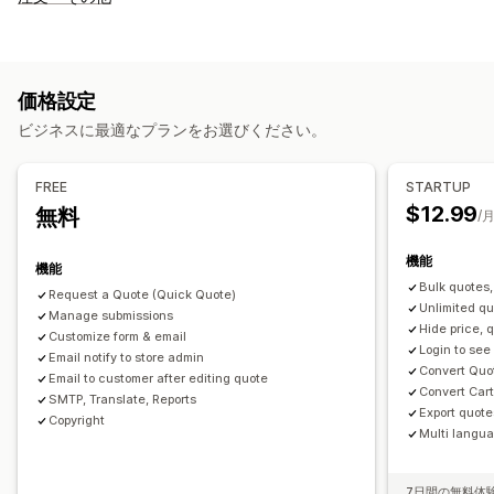
価格の非表示
価格ログイン
表示と非表示
見積のリクエスト
見積から注文へ変換
自動承認
カスタムルール
複数通貨
カスタマイズ
価格設定
カスタム表示
ボタン
見積フォーム
請求書
複数言語
PDF生成
ビジネスに最適なプランをお選びください。
ファイルのアップロード
ポップアップ
FREE
STARTUP
通知
$12.99
無料
/
管理アラート
自動メール応答
メールテンプレート
見積の更新
メール通知
機能
機能
Bulk quotes
Request a Quote (Quick Quote)
Unlimited qu
Manage submissions
Hide price, q
Customize form & email
Login to see
Email notify to store admin
Convert Quo
Email to customer after editing quote
Convert Cart
SMTP, Translate, Reports
Export quot
Copyright
Multi langua
7日間の無料体