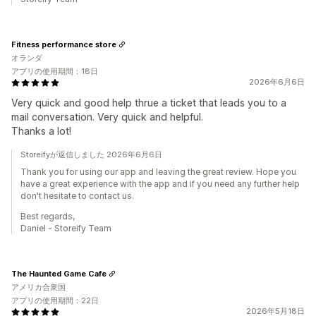
Fitness performance store
オランダ
アプリの使用期間：18日
2026年6月6日
Very quick and good help thrue a ticket that leads you to a
mail conversation. Very quick and helpful.
Thanks a lot!
Storeifyが返信しました 2026年6月6日
Thank you for using our app and leaving the great review. Hope you
have a great experience with the app and if you need any further help
don't hesitate to contact us.
Best regards,
Daniel - Storeify Team
The Haunted Game Cafe
アメリカ合衆国
アプリの使用期間：22日
2026年5月18日