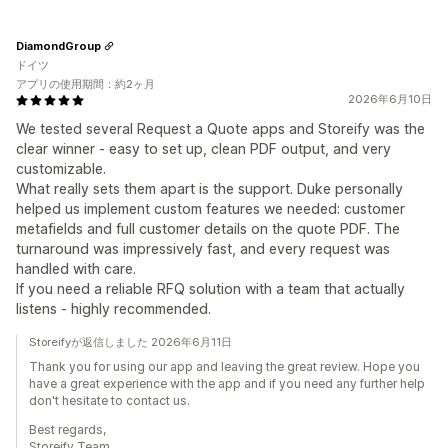
DiamondGroup
ドイツ
アプリの使用期間：約2ヶ月
2026年6月10日
We tested several Request a Quote apps and Storeify was the
clear winner - easy to set up, clean PDF output, and very
customizable.
What really sets them apart is the support. Duke personally
helped us implement custom features we needed: customer
metafields and full customer details on the quote PDF. The
turnaround was impressively fast, and every request was
handled with care.
If you need a reliable RFQ solution with a team that actually
listens - highly recommended.
Storeifyが返信しました 2026年6月11日
Thank you for using our app and leaving the great review. Hope you
have a great experience with the app and if you need any further help
don't hesitate to contact us.
Best regards,
Storeify Team