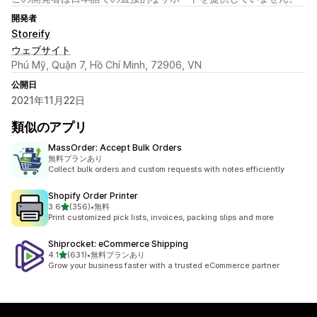
開発者
Storeify
ウェブサイト
Phú Mỹ, Quận 7, Hồ Chí Minh, 72906, VN
公開日
2021年11月22日
類似のアプリ
MassOrder: Accept Bulk Orders
無料プランあり
Collect bulk orders and custom requests with notes efficiently
Shopify Order Printer
5つ星中
3.6
(356)
•
無料
合計レビュー数：356件
Print customized pick lists, invoices, packing slips and more
Shiprocket: eCommerce Shipping
5つ星中
4.1
(631)
•
無料プランあり
合計レビュー数：631件
Grow your business faster with a trusted eCommerce partner