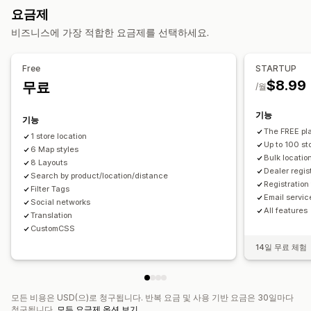
이미지
여러 언어
여러 위치
가져오기 및 내보내기
요금제
모바일 반응형
비즈니스에 가장 적합한 요금제를 선택하세요.
검색 및 필터
위치 검색
제품 검색
스토어 이름 검색
태그 지정
자동 완성
Free
STARTUP
위치 정보
거리 필터
사용자 지정 필터
보고서 검색
분석
$8.99
무료
/월
기능
기능
The FREE pl
1 store location
Up to 100 st
6 Map styles
Bulk locatio
8 Layouts
Dealer regis
Search by product/location/distance
Registration
Filter Tags
Email servic
Social networks
All features
Translation
CustomCSS
14일 무료 체험
모든 비용은 USD(으)로 청구됩니다. 반복 요금 및 사용 기반 요금은 30일마다
청구됩니다.
모든 요금제 옵션 보기