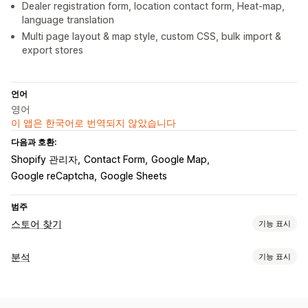
Dealer registration form, location contact form, Heat-map,
language translation
Multi page layout & map style, custom CSS, bulk import &
export stores
언어
영어
이 앱은 한국어로 번역되지 않았습니다
다음과 호환:
Shopify 관리자
Contact Form
Google Map
Google reCaptcha
Google Sheets
범주
스토어 찾기
기능 표시
표시 옵션
분석
기능 표시
로케이터 페이지
지도 스타일
업무 시간
방향
시각화 및 보고서
사용자 지정 브랜딩
사용자 지정 아이콘
사용자 지정 CSS
히트맵
분석 대시보드
데이터 내보내기