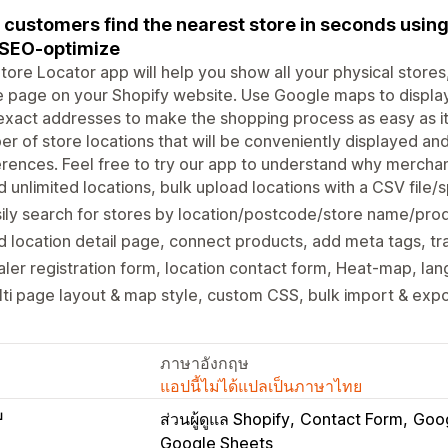
 customers find the nearest store in seconds usin
SEO-optimize
tore Locator app will help you show all your physical stores
e page on your Shopify website. Use Google maps to display
exact addresses to make the shopping process as easy as it
r of store locations that will be conveniently displayed an
rences. Feel free to try our app to understand why merchan
 unlimited locations, bulk upload locations with a CSV file
ily search for stores by location/postcode/store name/pr
 location detail page, connect products, add meta tags, t
ler registration form, location contact form, Heat-map, lan
ti page layout & map style, custom CSS, bulk import & expo
ภาษาอังกฤษ
แอปนี้ไม่ได้แปลเป็นภาษาไทย
บ
ส่วนผู้ดูแล Shopify
Contact Form
Goo
Google Sheets