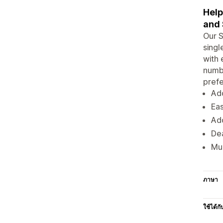
Help
and 
Our S
singl
with 
numbe
prefe
Add
Eas
Add
Dea
Mul
ภาษา
ใช้ได้กั