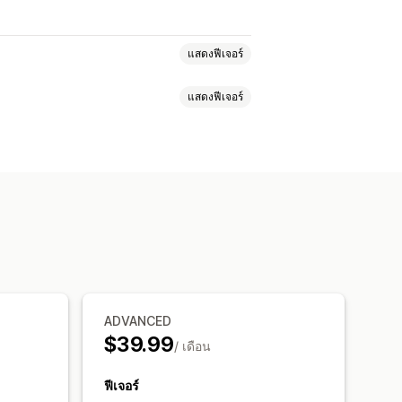
แสดงฟีเจอร์
แสดงฟีเจอร์
ำการ
คำแนะนำ
ำหนดเอง
CSS ที่กำหนดเอง
รูปภาพ
การส่งออกข้อมูล
ละส่งออก
ือ
การค้นหาชื่อร้านค้า
การติดแท็ก
มิศาสตร์
ตัวกรองระยะทาง
การวิเคราะห์
ADVANCED
$39.99
/ เดือน
ฟีเจอร์