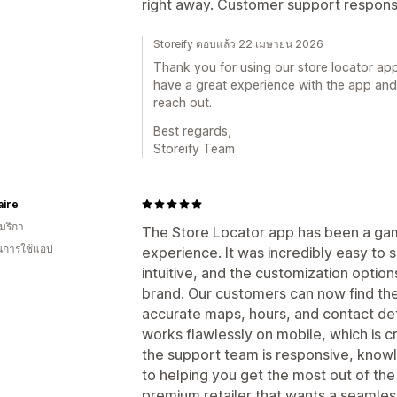
right away. Customer support respon
Storeify ตอบแล้ว 22 เมษายน 2026
Thank you for using our store locator ap
have a great experience with the app and i
reach out.
Best regards,
Storeify Team
aire
มริกา
The Store Locator app has been a ga
ในการใช้แอป
experience. It was incredibly easy to s
intuitive, and the customization optio
brand. Our customers can now find th
accurate maps, hours, and contact deta
works flawlessly on mobile, which is cri
the support team is responsive, kno
to helping you get the most out of t
premium retailer that wants a seamless