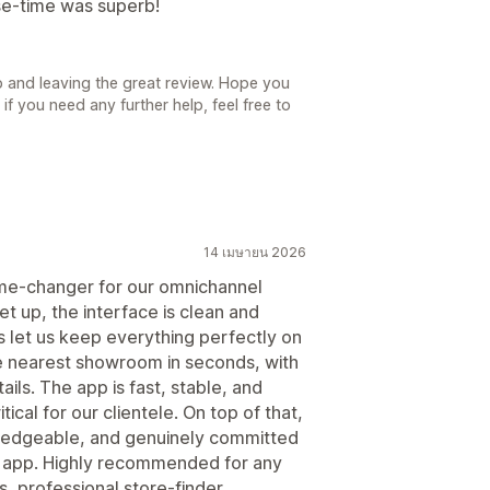
se-time was superb!
p and leaving the great review. Hope you
f you need any further help, feel free to
14 เมษายน 2026
me‑changer for our omnichannel
et up, the interface is clean and
ns let us keep everything perfectly on
e nearest showroom in seconds, with
ils. The app is fast, stable, and
tical for our clientele. On top of that,
wledgeable, and genuinely committed
he app. Highly recommended for any
, professional store‑finder