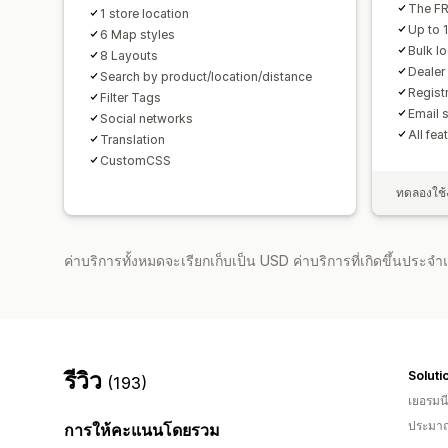
The FR
1 store location
Up to 
6 Map styles
Bulk l
8 Layouts
Dealer 
Search by product/location/distance
Regist
Filter Tags
Email s
Social networks
All fea
Translation
CustomCSS
ทดลองใช้ง
ค่าบริการทั้งหมดจะเรียกเก็บเป็น USD ค่าบริการที่เกิดขึ้นประ
รีวิว
Soluti
(193)
เยอรมนี
ประมาณ
การให้คะแนนโดยรวม