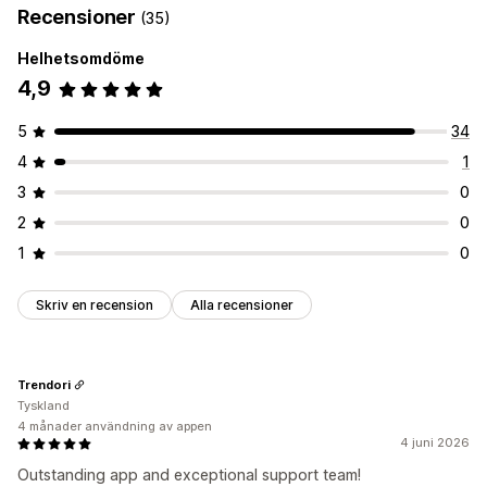
Recensioner
(35)
Helhetsomdöme
4,9
5
34
4
1
3
0
2
0
1
0
Skriv en recension
Alla recensioner
Trendori
Tyskland
4 månader användning av appen
4 juni 2026
Outstanding app and exceptional support team!