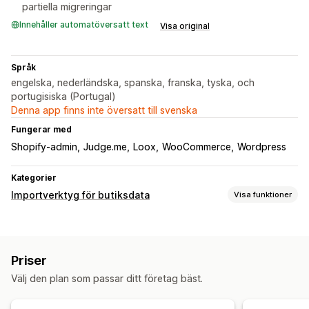
partiella migreringar
Innehåller automatöversatt text
Visa original
Språk
engelska, nederländska, spanska, franska, tyska, och
portugisiska (Portugal)
Denna app finns inte översatt till svenska
Fungerar med
Shopify-admin
Judge.me
Loox
WooCommerce
Wordpress
Kategorier
Importverktyg för butiksdata
Visa funktioner
Migrering av data
Bulkimport
Produktserier
Kunder
Lager
Metafält
Ordrar
Priser
Produkter
Recensioner
Byta plattform
Välj den plan som passar ditt företag bäst.