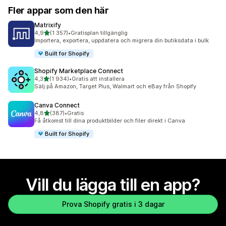
Fler appar som den här
Matrixify
av 5 stjärnor
4,9
(1 357)
•
Gratisplan tillgänglig
1357 recensioner totalt
Importera, exportera, uppdatera och migrera din butiksdata i bulk
Built for Shopify
Shopify Marketplace Connect
av 5 stjärnor
4,3
(1 934)
•
Gratis att installera
1934 recensioner totalt
Sälj på Amazon, Target Plus, Walmart och eBay från Shopify
Canva Connect
av 5 stjärnor
4,8
(387)
•
Gratis
387 recensioner totalt
Få åtkomst till dina produktbilder och filer direkt i Canva
Built for Shopify
Vill du lägga till en app?
Prova Shopify gratis i 3 dagar