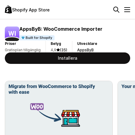
Shopify App Store
AppsByB: WooCommerce Importer
Built for Shopify
Priser
Betyg
Utvecklare
Gratisplan tillgänglig
4,9
(35)
AppsByB
Installera