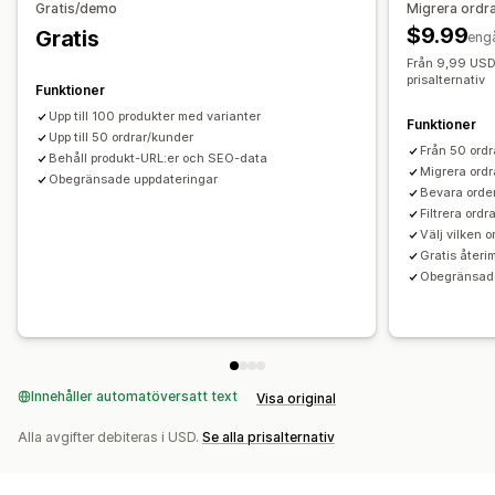
Gratis/demo
Migrera ordr
$9.99
Gratis
eng
Från 9,99 USD, 
prisalternativ
Funktioner
Upp till 100 produkter med varianter
Funktioner
Upp till 50 ordrar/kunder
Från 50 ord
Behåll produkt-URL:er och SEO-data
Migrera ordr
Obegränsade uppdateringar
Bevara order
Filtrera ordr
Välj vilken 
Gratis återi
Obegränsade
Innehåller automatöversatt text
Visa original
Alla avgifter debiteras i USD.
Se alla prisalternativ