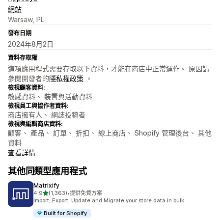
網站
Warsaw, PL
發布日期
2024年8月2日
資料存取權
這項應用程式需要存取以下資料，才能在商店中正常運作。 原因請
參閱開發者的
隱私權政策
。
檢視顧客資料:
敏感資料、 裝置與活動資料
檢視員工與協作者資料:
商店擁有人、 網誌投稿者
檢視與編輯商店資料:
顧客、 產品、 訂單、 折扣、 線上商店、 Shopify 管理後台、 其他
資料
查看詳情
其他同類型應用程式
Matrixify
滿分 5 顆星
4.9
(1,363)
•
提供免費方案
共有 1363 則評價
Import, Export, Update and Migrate your store data in bulk
Built for Shopify