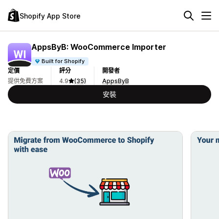
Shopify App Store
AppsByB: WooCommerce Importer
Built for Shopify
定價
評分
開發者
提供免費方案
4.9
(35)
AppsByB
安裝