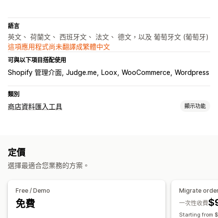
語言
英文、 荷蘭文、 西班牙文、 法文、 德文，以及 葡萄牙文 (葡萄牙)
這項應用程式尚未翻譯成繁體中文
可與以下項目搭配使用
Shopify 管理介面
Judge.me
Loox
WooCommerce
Wordpress
類別
商店資料匯入工具
顯示功能
資料移轉
大量匯入
商品系列
顧客
庫存
中繼欄位
訂單
商品
評價
定價
轉移平台
選擇最適合您業務的方案。
Free / Demo
Migrate orde
$
免費
一次性收費
Starting from $