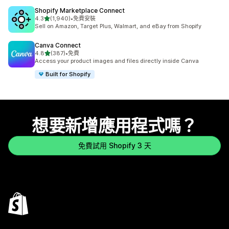
Shopify Marketplace Connect
滿分 5 顆星
4.3
(1,940)
•
免費安裝
共有 1940 則評價
Sell on Amazon, Target Plus, Walmart, and eBay from Shopify
Canva Connect
滿分 5 顆星
4.8
(387)
•
免費
共有 387 則評價
Access your product images and files directly inside Canva
Built for Shopify
想要新增應用程式嗎？
免費試用 Shopify 3 天