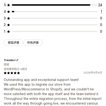
5
34
4
1
3
0
2
0
1
0
撰寫評價
所有評價
Trendori
德國
使用應用程式 4個月
2026年6月4日
Outstanding app and exceptional support team!
We used this app to migrate our store from
WordPress/Woocommerce to Shopify, and we couldn't be
more satisfied with both the app itself and the team behind it.
Throughout the entire migration process, from the initial import
work all the way through going live, we encountered various