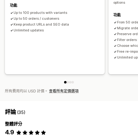
options
功能
Up to 100 products with variants
功能
Up to 50 orders / customers
From 50 orde
Keep product URLs and SEO data
Migrate ord
Unlimited updates
Preserve ord
Filter order
Choose which
Free re-impo
Unlimited u
所有費用均以 USD 計價。
查看所有定價選項
評論
(35)
整體評分
4.9