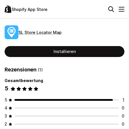
Shopify App Store
SL Store Locator Map
Installieren
Rezensionen
(1)
Gesamtbewertung
5
5
1
4
0
3
0
2
0