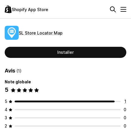
Shopify App Store
SL Store Locator Map
Installer
Avis
(1)
Note globale
5
5
1
4
0
3
0
2
0