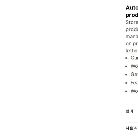
Auto
prod
Store
produ
manag
on pr
letti
Our
Wow
Get
Fea
Wor
언어
다음과 