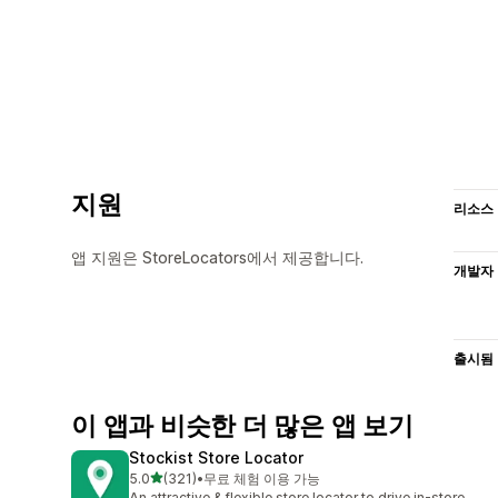
지원
리소스
앱 지원은 StoreLocators에서 제공합니다.
개발자
출시됨
이 앱과 비슷한 더 많은 앱 보기
Stockist Store Locator
별 5개 중
5.0
(321)
•
무료 체험 이용 가능
총 리뷰 321개
An attractive & flexible store locator to drive in-store