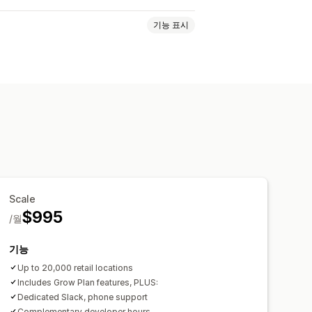
기능 표시
방향
사용자 지정 브랜딩
져오기 및 내보내기
모바일 반응형
필터
제품 유형 필터
Scale
$995
/월
기능
Up to 20,000 retail locations
Includes Grow Plan features, PLUS:
Dedicated Slack, phone support
Complementary developer hours