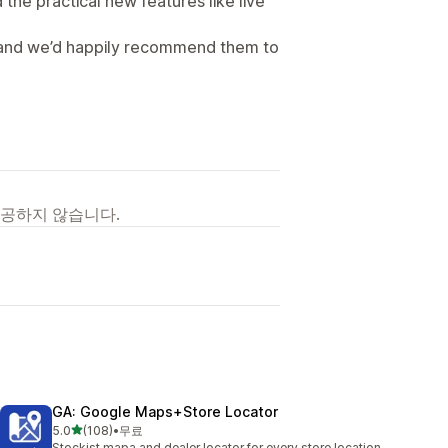
the practical new features like live
p, and we’d happily recommend them to
제공하지 않습니다.
GA: Google Maps+Store Locator
별 5개 중
5.0
(108)
•
무료
총 리뷰 108개
Stockist mapa and dealer locator for every store location.