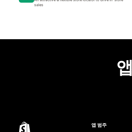
sales
앱
앱 범주