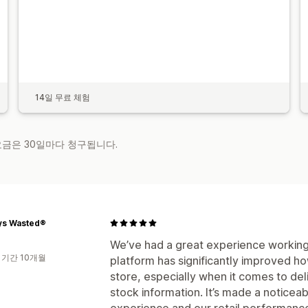
14일 무료 체험
 요금은 30일마다 청구됩니다.
ys Wasted®
We’ve had a great experience working
 기간 10개월
platform has significantly improved ho
store, especially when it comes to deli
stock information. It’s made a notice
experience and our retail performanc