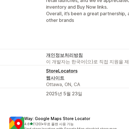
retail launches, and we’ve appreciated 
inventory and Buy Now links.
Overall, it’s been a great partnershi
other brands
개인정보처리방침
이 개발자는 한국어(으)로 직접 지원을 
StoreLocators
웹사이트
Ottawa, ON, CA
2025년 5월 23일
Way: Google Maps Store Locator
별 5개 중
4.6
(120)
•
무료 플랜 사용 가능
총 리뷰 120개
Find store location with Google Map stockist store map