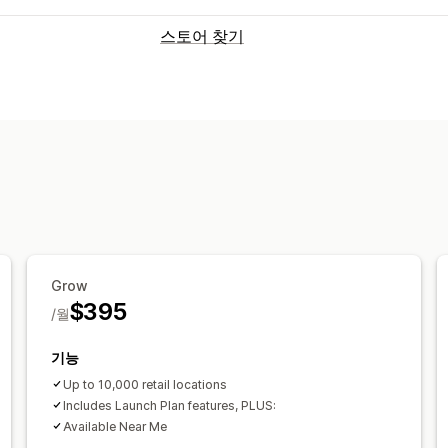
스토어 찾기
표시 옵션
로케이터 페이지
지도 스타일
업무 시간
사용자 지정 CSS
이미지
여러 위치
가
검색 및 필터
위치 검색
제품 검색
위치 정보
거리 
Grow
$395
/월
기능
Up to 10,000 retail locations
Includes Launch Plan features, PLUS:
Available Near Me