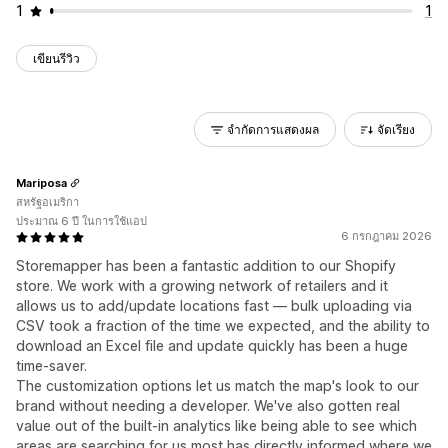
1
1
เขียนรีวิว
จำกัดการแสดงผล
จัดเรียง
Mariposa
สหรัฐอเมริกา
ประมาณ 6 ปี ในการใช้แอป
6 กรกฎาคม 2026
Storemapper has been a fantastic addition to our Shopify
store. We work with a growing network of retailers and it
allows us to add/update locations fast — bulk uploading via
CSV took a fraction of the time we expected, and the ability to
download an Excel file and update quickly has been a huge
time-saver.
The customization options let us match the map's look to our
brand without needing a developer. We've also gotten real
value out of the built-in analytics like being able to see which
areas are searching for us most has directly informed where we