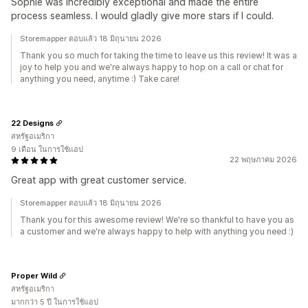
Sophie was incredibly exceptional and made the entire
process seamless. I would gladly give more stars if I could.
Storemapper ตอบแล้ว 18 มิถุนายน 2026
Thank you so much for taking the time to leave us this review! It was a
joy to help you and we're always happy to hop on a call or chat for
anything you need, anytime :) Take care!
22 Designs
สหรัฐอเมริกา
9 เดือน ในการใช้แอป
22 พฤษภาคม 2026
Great app with great customer service.
Storemapper ตอบแล้ว 18 มิถุนายน 2026
Thank you for this awesome review! We're so thankful to have you as
a customer and we're always happy to help with anything you need :)
Proper Wild
สหรัฐอเมริกา
มากกว่า 5 ปี ในการใช้แอป