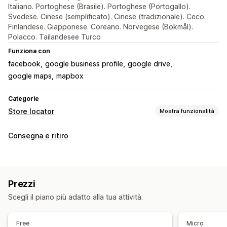
Italiano. Portoghese (Brasile). Portoghese (Portogallo).
Svedese. Cinese (semplificato). Cinese (tradizionale). Ceco.
Finlandese. Giapponese. Coreano. Norvegese (Bokmål).
Polacco. Tailandesee Turco
Funziona con
facebook
google business profile
google drive
google maps
mapbox
Categorie
Store locator
Mostra funzionalità
Opzioni di visualizzazione
Consegna e ritiro
Pagina dello store locator
Stili della mappa
Orario di lavoro
Indicazioni
Branding personalizzato
Icone personalizzate
CSS personalizzato
Immagini
Prezzi
Campi personalizzati
Multilingua
Multisede
Scegli il piano più adatto alla tua attività.
Importazione ed esportazione
Adattivo per dispositivi mobili
Free
Micro