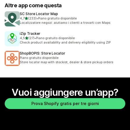
Altre app come questa
SC Store Locator Map
stelle su 5
4,7
(233)
•
Piano gratuito disponibile
233 recensioni totali
Localizzatore negozi: aiutiamo i clienti a trovarti con Maps
iZip Tracker
stelle su 5
4,5
(27)
•
Piano gratuito disponibile
27 recensioni totali
Check product availability and delivery eligibility using ZIP
ShopBOPIS: Store Locator
Piano gratuito disponibile
Store locator map with stockist, dealer & store pickup orders
Vuoi aggiungere un’app?
Prova Shopify gratis per tre giorni